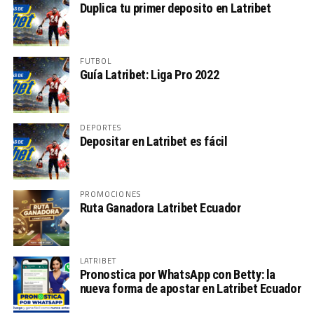
Duplica tu primer deposito en Latribet
FUTBOL
Guía Latribet: Liga Pro 2022
DEPORTES
Depositar en Latribet es fácil
PROMOCIONES
Ruta Ganadora Latribet Ecuador
LATRIBET
Pronostica por WhatsApp con Betty: la
nueva forma de apostar en Latribet Ecuador