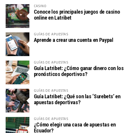
CASINO
Conoce los principales juegos de casino
online en Latribet
GUÍAS DE APUESTAS
Aprende a crear una cuenta en Paypal
GUÍAS DE APUESTAS
Guía Latribet: ¿Cómo ganar dinero con los
pronósticos deportivos?
GUÍAS DE APUESTAS
Guía Latribet: ¿Qué son las ‘Surebets’ en
apuestas deportivas?
GUÍAS DE APUESTAS
¿Cómo elegir una casa de apuestas en
Ecuador?