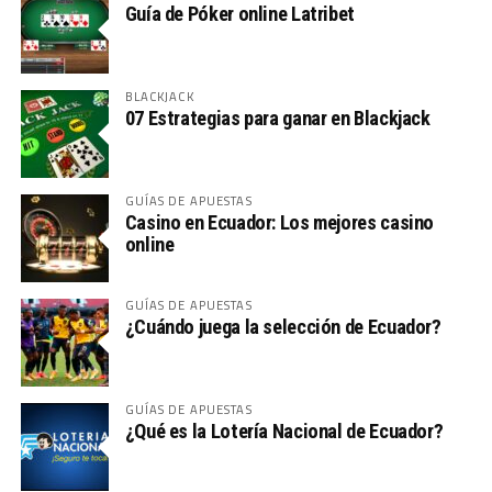
Guía de Póker online Latribet
BLACKJACK
07 Estrategias para ganar en Blackjack
GUÍAS DE APUESTAS
Casino en Ecuador: Los mejores casino
online
GUÍAS DE APUESTAS
¿Cuándo juega la selección de Ecuador?
GUÍAS DE APUESTAS
¿Qué es la Lotería Nacional de Ecuador?