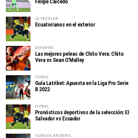
Felipe Caicedo
LA TRICOLOR
Ecuatorianos en el exterior
DEPORTES
Las mejores peleas de Chito Vera: Chito
Vera vs Sean O’Malley
FUTBOL
Guía Latribet: Apuesta en la Liga Pro Serie
B 2022
FUTBOL
Pronósticos deportivos de la selección: El
Salvador vs Ecuador
GUÍAS DE APUESTAS