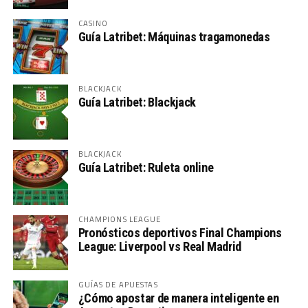
CASINO
Guía Latribet: Máquinas tragamonedas
BLACKJACK
Guía Latribet: Blackjack
BLACKJACK
Guía Latribet: Ruleta online
CHAMPIONS LEAGUE
Pronósticos deportivos Final Champions
League: Liverpool vs Real Madrid
GUÍAS DE APUESTAS
¿Cómo apostar de manera inteligente en