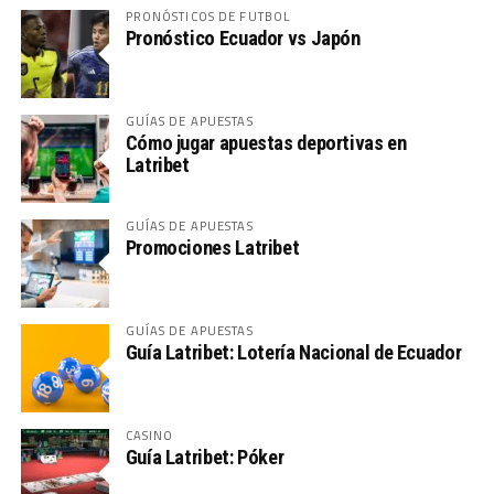
PRONÓSTICOS DE FUTBOL
Pronóstico Ecuador vs Japón
GUÍAS DE APUESTAS
Cómo jugar apuestas deportivas en
Latribet
GUÍAS DE APUESTAS
Promociones Latribet
GUÍAS DE APUESTAS
Guía Latribet: Lotería Nacional de Ecuador
CASINO
Guía Latribet: Póker