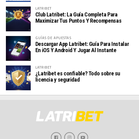
LATRIBET
Club Latribet: La Guía Completa Para
Maximizar Tus Puntos Y Recompensas
GUÍAS DE APUESTAS
Descargar App Latribet: Guía Para Instalar
En iOS Y Android Y Jugar Al Instante
LATRIBET
¿Latribet es confiable? Todo sobre su
licencia y seguridad