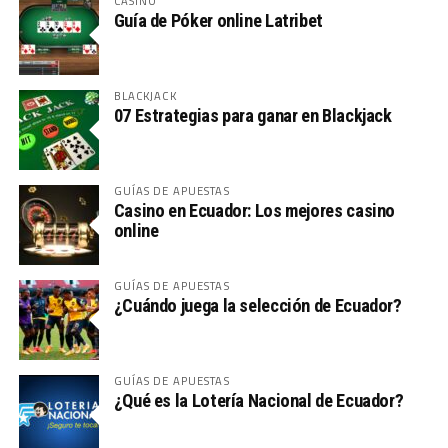
CASINO
Guía de Póker online Latribet
BLACKJACK
07 Estrategias para ganar en Blackjack
GUÍAS DE APUESTAS
Casino en Ecuador: Los mejores casino
online
GUÍAS DE APUESTAS
¿Cuándo juega la selección de Ecuador?
GUÍAS DE APUESTAS
¿Qué es la Lotería Nacional de Ecuador?