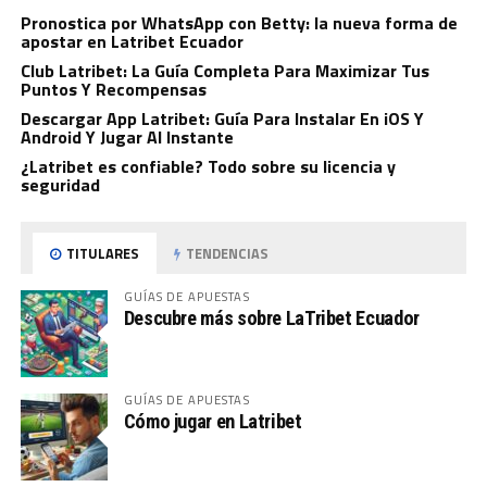
Pronostica por WhatsApp con Betty: la nueva forma de
apostar en Latribet Ecuador
Club Latribet: La Guía Completa Para Maximizar Tus
Puntos Y Recompensas
Descargar App Latribet: Guía Para Instalar En iOS Y
Android Y Jugar Al Instante
¿Latribet es confiable? Todo sobre su licencia y
seguridad
TITULARES
TENDENCIAS
GUÍAS DE APUESTAS
Descubre más sobre LaTribet Ecuador
GUÍAS DE APUESTAS
Cómo jugar en Latribet