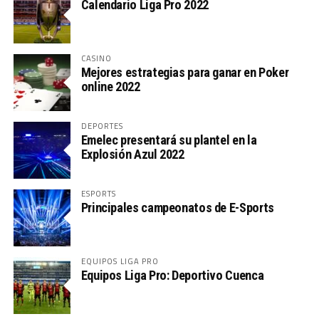
Calendario Liga Pro 2022
CASINO
Mejores estrategias para ganar en Poker
online 2022
DEPORTES
Emelec presentará su plantel en la
Explosión Azul 2022
ESPORTS
Principales campeonatos de E-Sports
EQUIPOS LIGA PRO
Equipos Liga Pro: Deportivo Cuenca