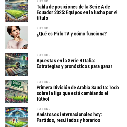
FUTBOL
Tabla de posiciones de la Serie A de
Ecuador 2025: Equipos en la lucha por el
título
FUTBOL
¿Qué es PirloTV y cómo funciona?
FUTBOL
Apuestas en la Serie B Italia:
Estrategias y pronósticos para ganar
FUTBOL
Primera División de Arabia Saudita: Todo
sobre la liga que está cambiando el
fútbol
FUTBOL
Amistosos internacionales hoy:
Partidos, resultados y horarios