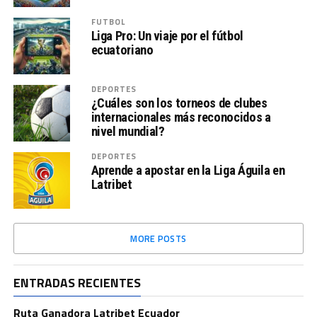
FUTBOL
Liga Pro: Un viaje por el fútbol
ecuatoriano
DEPORTES
¿Cuáles son los torneos de clubes
internacionales más reconocidos a
nivel mundial?
DEPORTES
Aprende a apostar en la Liga Águila en
Latribet
MORE POSTS
ENTRADAS RECIENTES
Ruta Ganadora Latribet Ecuador