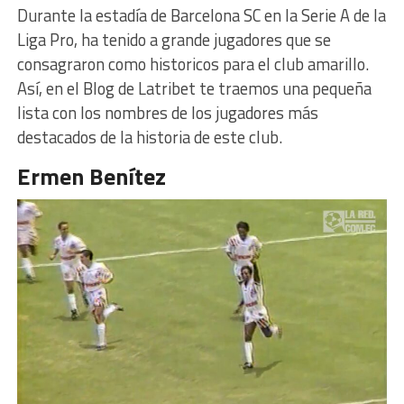
Durante la estadía de Barcelona SC en la Serie A de la
Liga Pro, ha tenido a grande jugadores que se
consagraron como historicos para el club amarillo.
Así, en el Blog de Latribet te traemos una pequeña
lista con los nombres de los jugadores más
destacados de la historia de este club.
Ermen Benítez