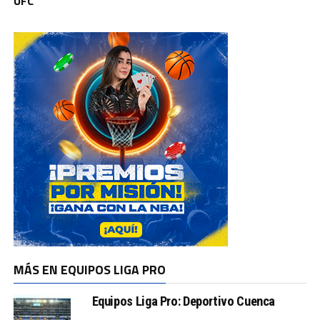
UFC
MÁS EN EQUIPOS LIGA PRO
Equipos Liga Pro: Deportivo Cuenca