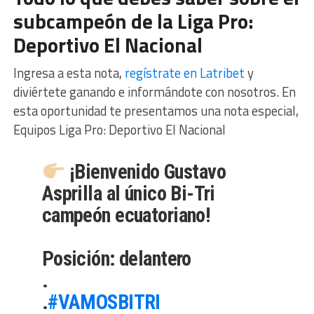
subcampeón de la Liga Pro:
Deportivo El Nacional
Ingresa a esta nota,
regístrate en Latribet
y
diviértete ganando e informándote con nosotros. En
esta oportunidad te presentamos una nota especial,
Equipos Liga Pro: Deportivo El Nacional
¡Bienvenido Gustavo
Asprilla al único Bi-Tri
campeón ecuatoriano!
Posición: delantero
.
.
#VAMOSBITRI