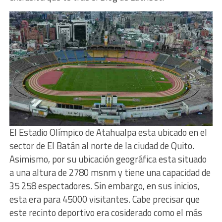
El Estadio Olímpico de Atahualpa esta ubicado en el
sector de El Batán al norte de la ciudad de Quito.
Asimismo, por su ubicación geográfica esta situado
a una altura de 2780 msnm y tiene una capacidad de
35 258 espectadores. Sin embargo, en sus inicios,
esta era para 45000 visitantes. Cabe precisar que
este recinto deportivo era cosiderado como el más