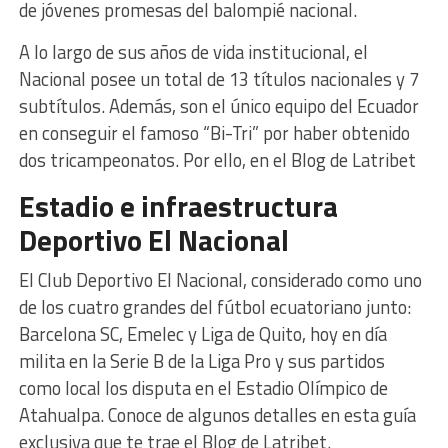
de jóvenes promesas del balompié nacional.
A lo largo de sus años de vida institucional, el
Nacional posee un total de 13 títulos nacionales y 7
subtítulos. Además, son el único equipo del Ecuador
en conseguir el famoso “Bi-Tri” por haber obtenido
dos tricampeonatos. Por ello, en el Blog de Latribet
Estadio e infraestructura
Deportivo El Nacional
El Club Deportivo El Nacional, considerado como uno
de los cuatro grandes del fútbol ecuatoriano junto:
Barcelona SC, Emelec y Liga de Quito, hoy en día
milita en la Serie B de la Liga Pro y sus partidos
como local los disputa en el Estadio Olímpico de
Atahualpa. Conoce de algunos detalles en esta guía
exclusiva que te trae el Blog de Latribet.