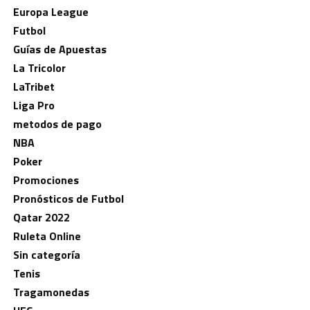
Europa League
Futbol
Guías de Apuestas
La Tricolor
LaTribet
Liga Pro
metodos de pago
NBA
Poker
Promociones
Pronósticos de Futbol
Qatar 2022
Ruleta Online
Sin categoría
Tenis
Tragamonedas