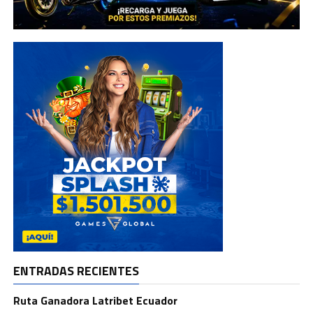
ENTRADAS RECIENTES
Ruta Ganadora Latribet Ecuador