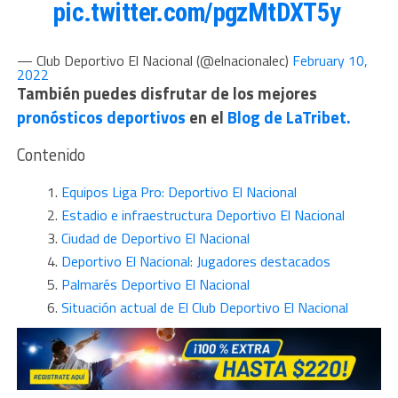
pic.twitter.com/pgzMtDXT5y
— Club Deportivo El Nacional (@elnacionalec)
February 10,
2022
También puedes disfrutar de los mejores
pronósticos deportivos
en el
Blog de LaTribet.
Contenido
Equipos Liga Pro: Deportivo El Nacional
Estadio e infraestructura Deportivo El Nacional
Ciudad de Deportivo El Nacional
Deportivo El Nacional: Jugadores destacados
Palmarés Deportivo El Nacional
Situación actual de El Club Deportivo El Nacional