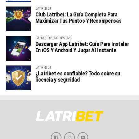
LATRIBET
Club Latribet: La Guía Completa Para
Maximizar Tus Puntos Y Recompensas
GUÍAS DE APUESTAS
Descargar App Latribet: Guía Para Instalar
En iOS Y Android Y Jugar Al Instante
LATRIBET
¿Latribet es confiable? Todo sobre su
licencia y seguridad