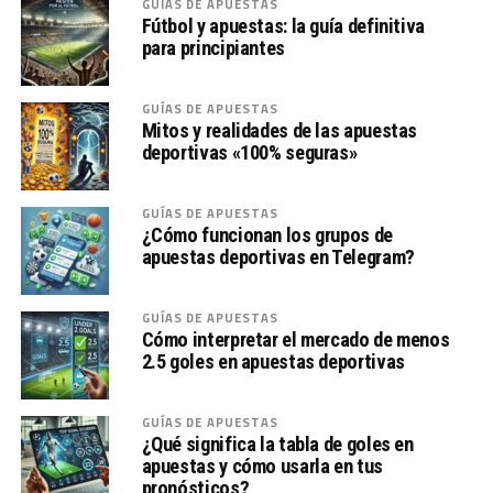
GUÍAS DE APUESTAS
Fútbol y apuestas: la guía definitiva
para principiantes
GUÍAS DE APUESTAS
Mitos y realidades de las apuestas
deportivas «100% seguras»
GUÍAS DE APUESTAS
¿Cómo funcionan los grupos de
apuestas deportivas en Telegram?
GUÍAS DE APUESTAS
Cómo interpretar el mercado de menos
2.5 goles en apuestas deportivas
GUÍAS DE APUESTAS
¿Qué significa la tabla de goles en
apuestas y cómo usarla en tus
pronósticos?