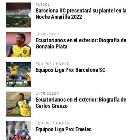
FUTBOL
Barcelona SC presentará su plantel en la
Noche Amarilla 2022
LA TRICOLOR
Ecuatorianos en el exterior: Biografía de
Gonzalo Plata
EQUIPOS LIGA PRO
Equipos Liga Pro: Barcelona SC
LA TRICOLOR
Ecuatorianos en el exterior: Biografía de
Carlos Gruezo
EQUIPOS LIGA PRO
Equipos Liga Pro: Emelec