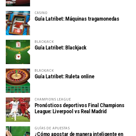
CASINO
Guía Latribet: Máquinas tragamonedas
BLACKJACK
Guía Latribet: Blackjack
BLACKJACK
Guía Latribet: Ruleta online
CHAMPIONS LEAGUE
Pronósticos deportivos Final Champions
League: Liverpool vs Real Madrid
GUÍAS DE APUESTAS
¿Cómo apostar de manera inteligente en