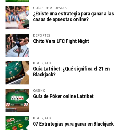
GUÍAS DE APUESTAS
¿Existe una estrategia para ganar a las
casas de apuestas online?
DEPORTES
Chito Vera UFC Fight Night
BLACKJACK
Guía Latribet: ¿Qué significa el 21 en
Blackjack?
CASINO
Guía de Póker online Latribet
BLACKJACK
07 Estrategias para ganar en Blackjack