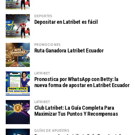
DEPORTES
Depositar en Latribet es fácil
PROMOCIONES
Ruta Ganadora Latribet Ecuador
LATRIBET
Pronostica por WhatsApp con Betty: la
nueva forma de apostar en Latribet Ecuador
LATRIBET
Club Latribet: La Guía Completa Para
Maximizar Tus Puntos Y Recompensas
GUÍAS DE APUESTAS