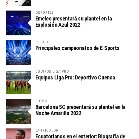
DEPORTES
Emelec presentará su plantel en la
Explosión Azul 2022
ESPORTS
Principales campeonatos de E-Sports
EQUIPOS LIGA PRO
Equipos Liga Pro: Deportivo Cuenca
FUTBOL
Barcelona SC presentará su plantel en la
Noche Amarilla 2022
LA TRICOLOR
Ecuatorianos en el exterior: Biografía de