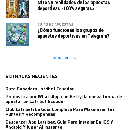
Mitos y realidades de las apuestas
deportivas «100% seguras»
GUÍAS DE APUESTAS
¿Cómo funcionan los grupos de
apuestas deportivas en Telegram?
MORE POSTS
ENTRADAS RECIENTES
Ruta Ganadora Latribet Ecuador
Pronostica por WhatsApp con Betty: la nueva forma de
apostar en Latribet Ecuador
Club Latribet: La Guía Completa Para Maximizar Tus
Puntos Y Recompensas
Descargar App Latribet: Guía Para Instalar En iOS Y
Android Y Jugar Al Instante