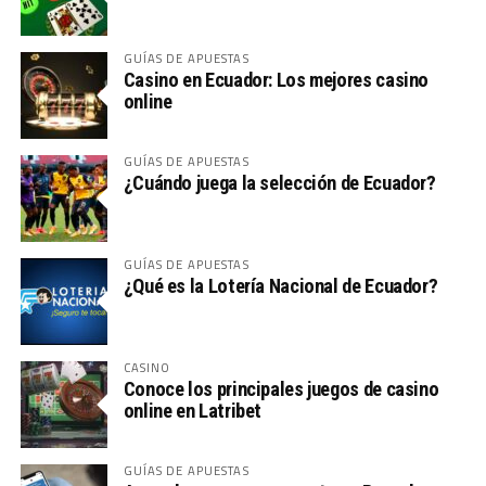
GUÍAS DE APUESTAS
Casino en Ecuador: Los mejores casino
online
GUÍAS DE APUESTAS
¿Cuándo juega la selección de Ecuador?
GUÍAS DE APUESTAS
¿Qué es la Lotería Nacional de Ecuador?
CASINO
Conoce los principales juegos de casino
online en Latribet
GUÍAS DE APUESTAS