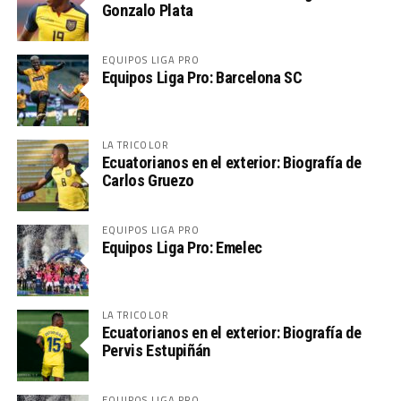
Gonzalo Plata
EQUIPOS LIGA PRO
Equipos Liga Pro: Barcelona SC
LA TRICOLOR
Ecuatorianos en el exterior: Biografía de
Carlos Gruezo
EQUIPOS LIGA PRO
Equipos Liga Pro: Emelec
LA TRICOLOR
Ecuatorianos en el exterior: Biografía de
Pervis Estupiñán
EQUIPOS LIGA PRO