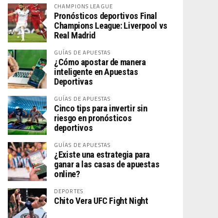
CHAMPIONS LEAGUE
Pronósticos deportivos Final
Champions League: Liverpool vs
Real Madrid
GUÍAS DE APUESTAS
¿Cómo apostar de manera
inteligente en Apuestas
Deportivas
GUÍAS DE APUESTAS
Cinco tips para invertir sin
riesgo en pronósticos
deportivos
GUÍAS DE APUESTAS
¿Existe una estrategia para
ganar a las casas de apuestas
online?
DEPORTES
Chito Vera UFC Fight Night