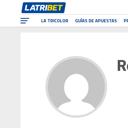
LA TRICOLOR
GUÍAS DE APUESTAS
P
R