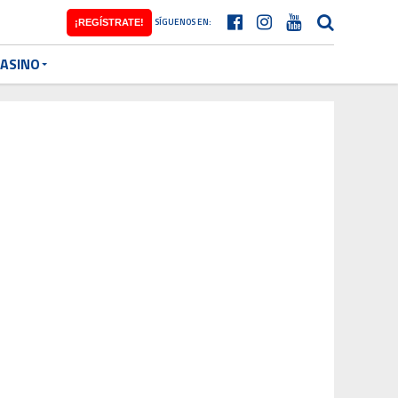
SÍGUENOS EN:
¡REGÍSTRATE!
ASINO