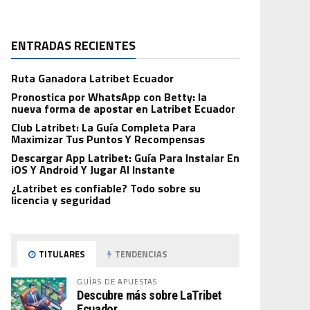
ENTRADAS RECIENTES
Ruta Ganadora Latribet Ecuador
Pronostica por WhatsApp con Betty: la
nueva forma de apostar en Latribet Ecuador
Club Latribet: La Guía Completa Para
Maximizar Tus Puntos Y Recompensas
Descargar App Latribet: Guía Para Instalar En
iOS Y Android Y Jugar Al Instante
¿Latribet es confiable? Todo sobre su
licencia y seguridad
TITULARES
TENDENCIAS
GUÍAS DE APUESTAS
Descubre más sobre LaTribet
Ecuador