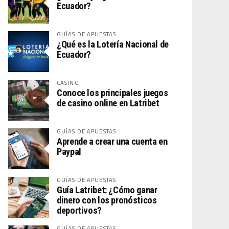
Ecuador?
GUÍAS DE APUESTAS
¿Qué es la Lotería Nacional de
Ecuador?
CASINO
Conoce los principales juegos
de casino online en Latribet
GUÍAS DE APUESTAS
Aprende a crear una cuenta en
Paypal
GUÍAS DE APUESTAS
Guía Latribet: ¿Cómo ganar
dinero con los pronósticos
deportivos?
GUÍAS DE APUESTAS