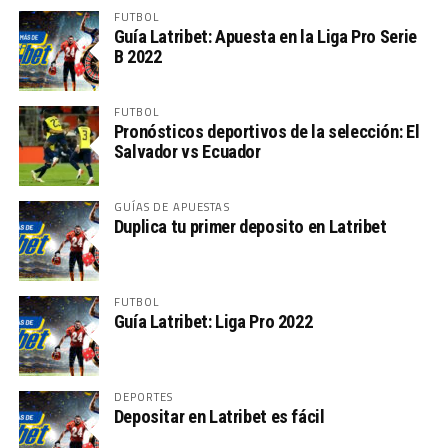
FUTBOL
Guía Latribet: Apuesta en la Liga Pro Serie
B 2022
FUTBOL
Pronósticos deportivos de la selección: El
Salvador vs Ecuador
GUÍAS DE APUESTAS
Duplica tu primer deposito en Latribet
FUTBOL
Guía Latribet: Liga Pro 2022
DEPORTES
Depositar en Latribet es fácil