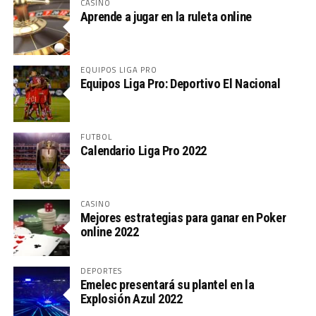
CASINO
Aprende a jugar en la ruleta online
EQUIPOS LIGA PRO
Equipos Liga Pro: Deportivo El Nacional
FUTBOL
Calendario Liga Pro 2022
CASINO
Mejores estrategias para ganar en Poker
online 2022
DEPORTES
Emelec presentará su plantel en la
Explosión Azul 2022