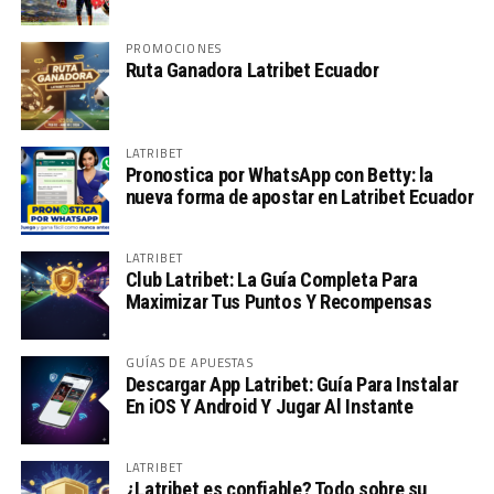
PROMOCIONES
Ruta Ganadora Latribet Ecuador
LATRIBET
Pronostica por WhatsApp con Betty: la
nueva forma de apostar en Latribet Ecuador
LATRIBET
Club Latribet: La Guía Completa Para
Maximizar Tus Puntos Y Recompensas
GUÍAS DE APUESTAS
Descargar App Latribet: Guía Para Instalar
En iOS Y Android Y Jugar Al Instante
LATRIBET
¿Latribet es confiable? Todo sobre su