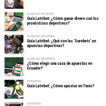
GUÍAS DE APUESTAS
Guía Latribet: ¿Cómo ganar dinero con los
pronósticos deportivos?
GUÍAS DE APUESTAS
Guía Latribet: ¿Qué son las ‘Surebets’ en
apuestas deportivas?
GUÍAS DE APUESTAS
¿Cómo elegir una casa de apuestas en
Ecuador?
DEPORTES
Guía Latribet: ¿Cómo apostar en Tenis?
DEPORTES