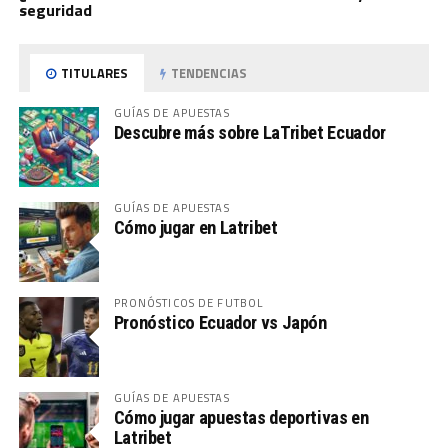
seguridad
TITULARES
TENDENCIAS
GUÍAS DE APUESTAS
Descubre más sobre LaTribet Ecuador
GUÍAS DE APUESTAS
Cómo jugar en Latribet
PRONÓSTICOS DE FUTBOL
Pronóstico Ecuador vs Japón
GUÍAS DE APUESTAS
Cómo jugar apuestas deportivas en
Latribet