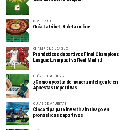
BLACKJACK
Guía Latribet: Ruleta online
CHAMPIONS LEAGUE
Pronósticos deportivos Final Champions
League: Liverpool vs Real Madrid
GUÍAS DE APUESTAS
¿Cómo apostar de manera inteligente en
Apuestas Deportivas
GUÍAS DE APUESTAS
Cinco tips para invertir sin riesgo en
pronósticos deportivos