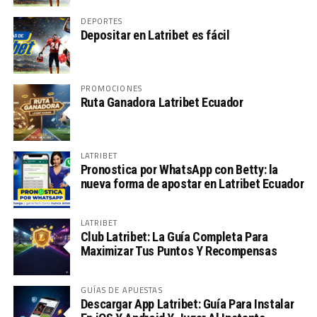
DEPORTES
Depositar en Latribet es fácil
PROMOCIONES
Ruta Ganadora Latribet Ecuador
LATRIBET
Pronostica por WhatsApp con Betty: la
nueva forma de apostar en Latribet Ecuador
LATRIBET
Club Latribet: La Guía Completa Para
Maximizar Tus Puntos Y Recompensas
GUÍAS DE APUESTAS
Descargar App Latribet: Guía Para Instalar