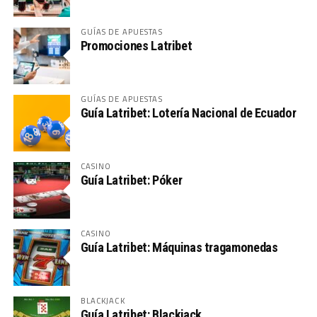
GUÍAS DE APUESTAS
Promociones Latribet
GUÍAS DE APUESTAS
Guía Latribet: Lotería Nacional de Ecuador
CASINO
Guía Latribet: Póker
CASINO
Guía Latribet: Máquinas tragamonedas
BLACKJACK
Guía Latribet: Blackjack