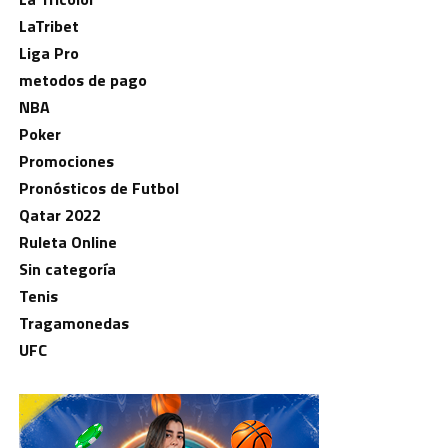
LaTribet
Liga Pro
metodos de pago
NBA
Poker
Promociones
Pronósticos de Futbol
Qatar 2022
Ruleta Online
Sin categoría
Tenis
Tragamonedas
UFC