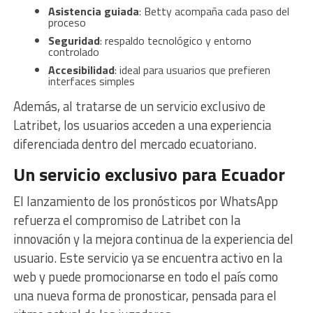
Asistencia guiada
: Betty acompaña cada paso del
proceso
Seguridad
: respaldo tecnológico y entorno
controlado
Accesibilidad
: ideal para usuarios que prefieren
interfaces simples
Además, al tratarse de un servicio exclusivo de
Latribet, los usuarios acceden a una experiencia
diferenciada dentro del mercado ecuatoriano.
Un servicio exclusivo para Ecuador
El lanzamiento de los pronósticos por WhatsApp
refuerza el compromiso de Latribet con la
innovación y la mejora continua de la experiencia del
usuario. Este servicio ya se encuentra activo en la
web y puede promocionarse en todo el país como
una nueva forma de pronosticar, pensada para el