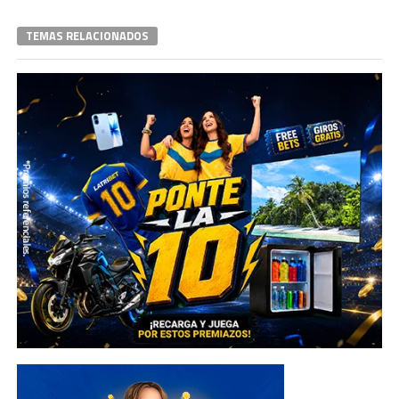
TEMAS RELACIONADOS