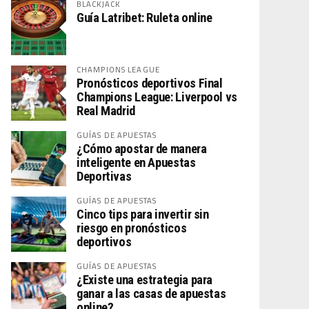
BLACKJACK
Guía Latribet: Ruleta online
CHAMPIONS LEAGUE
Pronósticos deportivos Final
Champions League: Liverpool vs
Real Madrid
GUÍAS DE APUESTAS
¿Cómo apostar de manera
inteligente en Apuestas
Deportivas
GUÍAS DE APUESTAS
Cinco tips para invertir sin
riesgo en pronósticos
deportivos
GUÍAS DE APUESTAS
¿Existe una estrategia para
ganar a las casas de apuestas
online?