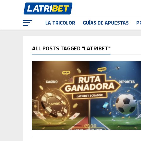
LA TRICOLOR
GUÍAS DE APUESTAS
P
ALL POSTS TAGGED "LATRIBET"