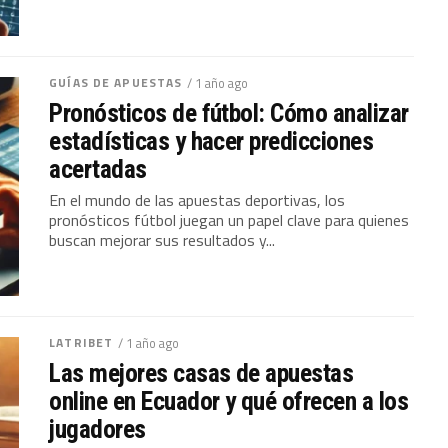
GUÍAS DE APUESTAS
/ 1 año ago
Pronósticos de fútbol: Cómo analizar
estadísticas y hacer predicciones
acertadas
En el mundo de las apuestas deportivas, los
pronósticos fútbol juegan un papel clave para quienes
buscan mejorar sus resultados y...
LATRIBET
/ 1 año ago
Las mejores casas de apuestas
online en Ecuador y qué ofrecen a los
jugadores