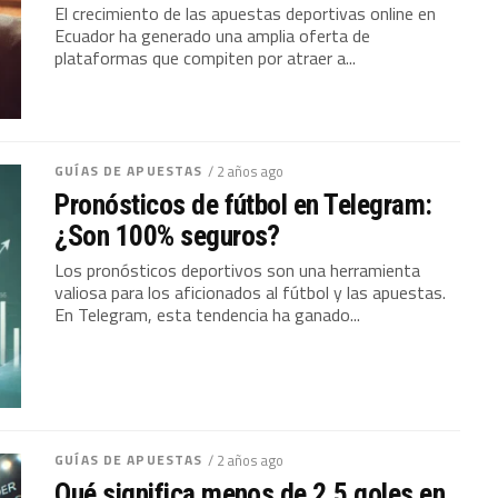
El crecimiento de las apuestas deportivas online en
Ecuador ha generado una amplia oferta de
plataformas que compiten por atraer a...
GUÍAS DE APUESTAS
/ 2 años ago
Pronósticos de fútbol en Telegram:
¿Son 100% seguros?
Los pronósticos deportivos son una herramienta
valiosa para los aficionados al fútbol y las apuestas.
En Telegram, esta tendencia ha ganado...
GUÍAS DE APUESTAS
/ 2 años ago
Qué significa menos de 2.5 goles en