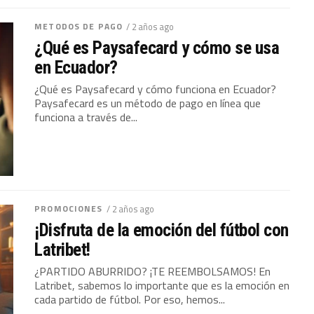
METODOS DE PAGO
/ 2 años ago
¿Qué es Paysafecard y cómo se usa
en Ecuador?
¿Qué es Paysafecard y cómo funciona en Ecuador?
Paysafecard es un método de pago en línea que
funciona a través de...
PROMOCIONES
/ 2 años ago
¡Disfruta de la emoción del fútbol con
Latribet!
¿PARTIDO ABURRIDO? ¡TE REEMBOLSAMOS! En
Latribet, sabemos lo importante que es la emoción en
cada partido de fútbol. Por eso, hemos...