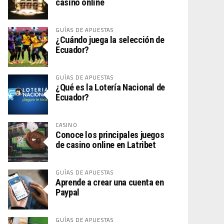
casino online
GUÍAS DE APUESTAS
¿Cuándo juega la selección de
Ecuador?
GUÍAS DE APUESTAS
¿Qué es la Lotería Nacional de
Ecuador?
CASINO
Conoce los principales juegos
de casino online en Latribet
GUÍAS DE APUESTAS
Aprende a crear una cuenta en
Paypal
GUÍAS DE APUESTAS