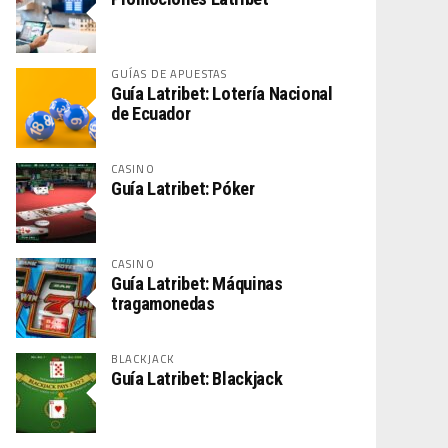
GUÍAS DE APUESTAS
Guía Latribet: Lotería Nacional
de Ecuador
CASINO
Guía Latribet: Póker
CASINO
Guía Latribet: Máquinas
tragamonedas
BLACKJACK
Guía Latribet: Blackjack