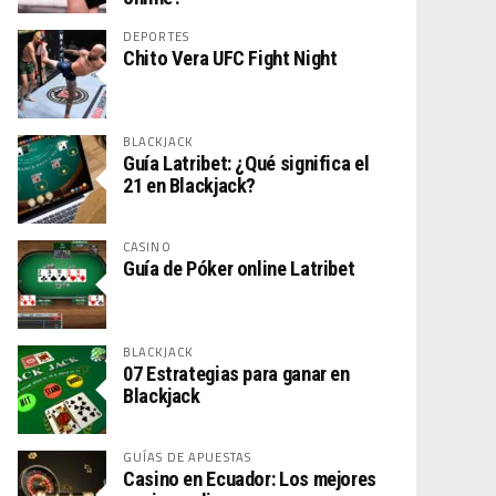
DEPORTES
Chito Vera UFC Fight Night
BLACKJACK
Guía Latribet: ¿Qué significa el
21 en Blackjack?
CASINO
Guía de Póker online Latribet
BLACKJACK
07 Estrategias para ganar en
Blackjack
GUÍAS DE APUESTAS
Casino en Ecuador: Los mejores