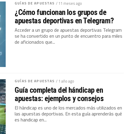
GUÍAS DE APUESTAS
/ 11 meses ago
¿Cómo funcionan los grupos de
apuestas deportivas en Telegram?
Acceder a un grupo de apuestas deportivas Telegram
se ha convertido en un punto de encuentro para miles
de aficionados que...
GUÍAS DE APUESTAS
/ 1 año ago
Guía completa del hándicap en
apuestas: ejemplos y consejos
El hándicap es uno de los mercados más utilizados en
las apuestas deportivas. En esta guía aprenderás qué
es handicap en...