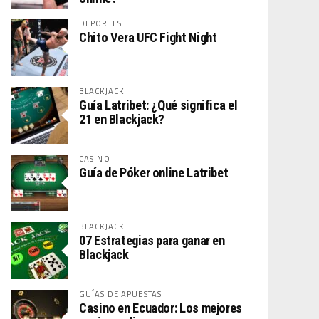
DEPORTES
Chito Vera UFC Fight Night
BLACKJACK
Guía Latribet: ¿Qué significa el
21 en Blackjack?
CASINO
Guía de Póker online Latribet
BLACKJACK
07 Estrategias para ganar en
Blackjack
GUÍAS DE APUESTAS
Casino en Ecuador: Los mejores