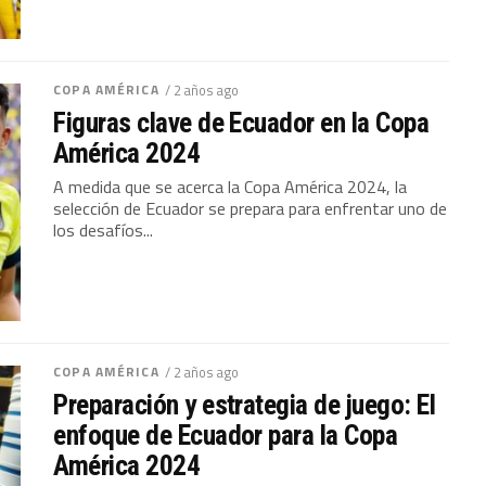
COPA AMÉRICA
/ 2 años ago
Figuras clave de Ecuador en la Copa
América 2024
A medida que se acerca la Copa América 2024, la
selección de Ecuador se prepara para enfrentar uno de
los desafíos...
COPA AMÉRICA
/ 2 años ago
Preparación y estrategia de juego: El
enfoque de Ecuador para la Copa
América 2024