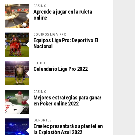
CASINO
Aprende a jugar en la ruleta
online
EQUIPOS LIGA PRO
Equipos Liga Pro: Deportivo El
Nacional
FUTBOL
Calendario Liga Pro 2022
CASINO
Mejores estrategias para ganar
en Poker online 2022
DEPORTES
Emelec presentará su plantel en
la Explosión Azul 2022