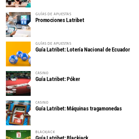
GUÍAS DE APUESTAS
Promociones Latribet
GUÍAS DE APUESTAS
Guía Latribet: Lotería Nacional de Ecuador
CASINO
Guía Latribet: Póker
CASINO
Guía Latribet: Máquinas tragamonedas
BLACKJACK
Guía Latribet: Blackjack