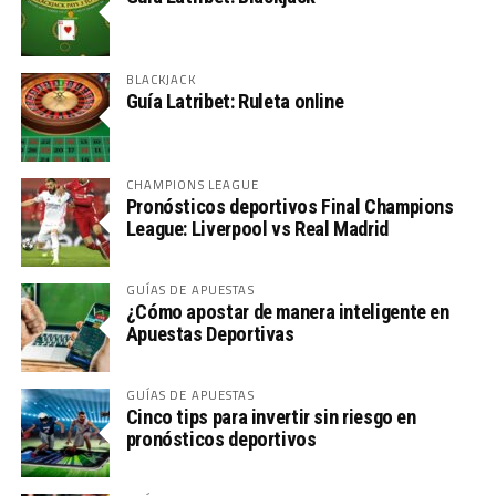
BLACKJACK
Guía Latribet: Ruleta online
CHAMPIONS LEAGUE
Pronósticos deportivos Final Champions
League: Liverpool vs Real Madrid
GUÍAS DE APUESTAS
¿Cómo apostar de manera inteligente en
Apuestas Deportivas
GUÍAS DE APUESTAS
Cinco tips para invertir sin riesgo en
pronósticos deportivos