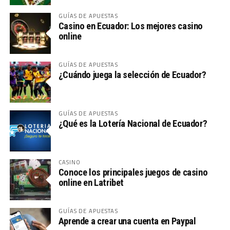
GUÍAS DE APUESTAS
Casino en Ecuador: Los mejores casino
online
GUÍAS DE APUESTAS
¿Cuándo juega la selección de Ecuador?
GUÍAS DE APUESTAS
¿Qué es la Lotería Nacional de Ecuador?
CASINO
Conoce los principales juegos de casino
online en Latribet
GUÍAS DE APUESTAS
Aprende a crear una cuenta en Paypal