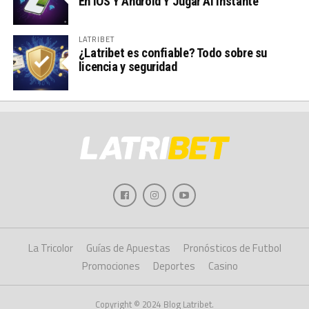
En iOS Y Android Y Jugar Al Instante
LATRIBET
¿Latribet es confiable? Todo sobre su
licencia y seguridad
La Tricolor
Guías de Apuestas
Pronósticos de Futbol
Promociones
Deportes
Casino
Copyright © 2024 Blog Latribet.