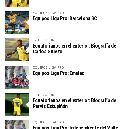
EQUIPOS LIGA PRO
Equipos Liga Pro: Barcelona SC
LA TRICOLOR
Ecuatorianos en el exterior: Biografía de
Carlos Gruezo
EQUIPOS LIGA PRO
Equipos Liga Pro: Emelec
LA TRICOLOR
Ecuatorianos en el exterior: Biografía de
Pervis Estupiñán
EQUIPOS LIGA PRO
Equipos Liga Pro: Independiente del Valle