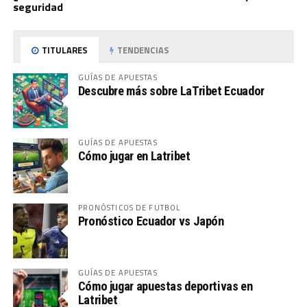
seguridad
TITULARES
TENDENCIAS
GUÍAS DE APUESTAS
Descubre más sobre LaTribet Ecuador
GUÍAS DE APUESTAS
Cómo jugar en Latribet
PRONÓSTICOS DE FUTBOL
Pronóstico Ecuador vs Japón
GUÍAS DE APUESTAS
Cómo jugar apuestas deportivas en
Latribet