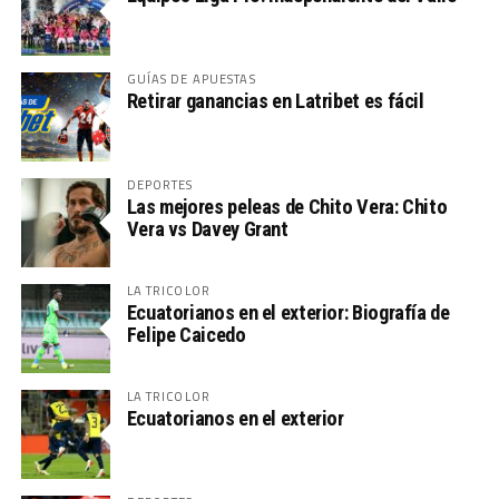
GUÍAS DE APUESTAS
Retirar ganancias en Latribet es fácil
DEPORTES
Las mejores peleas de Chito Vera: Chito
Vera vs Davey Grant
LA TRICOLOR
Ecuatorianos en el exterior: Biografía de
Felipe Caicedo
LA TRICOLOR
Ecuatorianos en el exterior