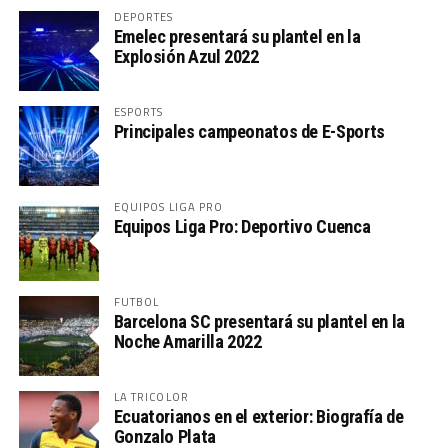
DEPORTES
Emelec presentará su plantel en la
Explosión Azul 2022
ESPORTS
Principales campeonatos de E-Sports
EQUIPOS LIGA PRO
Equipos Liga Pro: Deportivo Cuenca
FUTBOL
Barcelona SC presentará su plantel en la
Noche Amarilla 2022
LA TRICOLOR
Ecuatorianos en el exterior: Biografía de
Gonzalo Plata