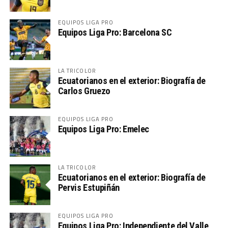
EQUIPOS LIGA PRO
Equipos Liga Pro: Barcelona SC
LA TRICOLOR
Ecuatorianos en el exterior: Biografía de
Carlos Gruezo
EQUIPOS LIGA PRO
Equipos Liga Pro: Emelec
LA TRICOLOR
Ecuatorianos en el exterior: Biografía de
Pervis Estupiñán
EQUIPOS LIGA PRO
Equipos Liga Pro: Independiente del Valle