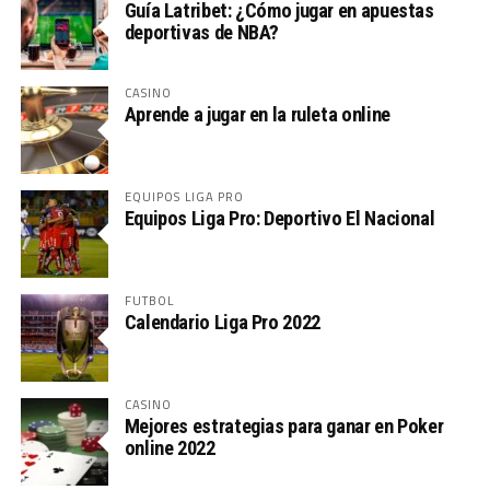
Guía Latribet: ¿Cómo jugar en apuestas
deportivas de NBA?
CASINO
Aprende a jugar en la ruleta online
EQUIPOS LIGA PRO
Equipos Liga Pro: Deportivo El Nacional
FUTBOL
Calendario Liga Pro 2022
CASINO
Mejores estrategias para ganar en Poker
online 2022