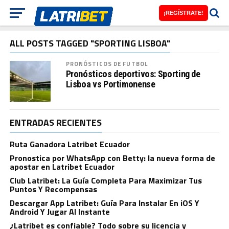
¡REGÍSTRATE!
ALL POSTS TAGGED "SPORTING LISBOA"
PRONÓSTICOS DE FUTBOL
Pronósticos deportivos: Sporting de
Lisboa vs Portimonense
ENTRADAS RECIENTES
Ruta Ganadora Latribet Ecuador
Pronostica por WhatsApp con Betty: la nueva forma de
apostar en Latribet Ecuador
Club Latribet: La Guía Completa Para Maximizar Tus
Puntos Y Recompensas
Descargar App Latribet: Guía Para Instalar En iOS Y
Android Y Jugar Al Instante
¿Latribet es confiable? Todo sobre su licencia y