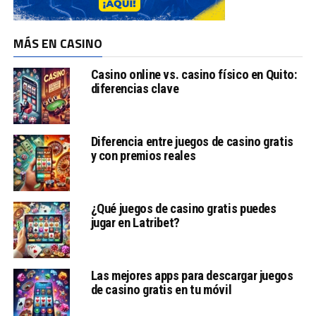
MÁS EN CASINO
Casino online vs. casino físico en Quito:
diferencias clave
Diferencia entre juegos de casino gratis
y con premios reales
¿Qué juegos de casino gratis puedes
jugar en Latribet?
Las mejores apps para descargar juegos
de casino gratis en tu móvil