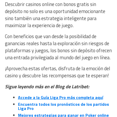
Descubrir casinos online con bonos gratis sin
depósito no solo es una oportunidad emocionante
sino también una estrategia inteligente para
maximizar la experiencia de juego.
Con beneficios que van desde la posibilidad de
ganancias reales hasta la exploración sin riesgos de
plataformas y juegos, los bonos sin depósito ofrecen
una entrada privilegiada al mundo del juego en línea.
¡Aprovecha estas ofertas, disfruta de la emoción del
casino y descubre las recompensas que te esperan!
Sigue leyendo más en el Blog de Latribet:
Accede a la Guía Liga Pro más completa aquí
Encuentra todos los pronósticos de los partidos
Liga Pro
Mejores estrategias para ganar en Poker online