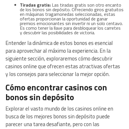
Tiradas gratis:
Las tiradas gratis son otro encanto
de los bonos sin depósito. Ofreciendo giros gratuitos
en máquinas tragamonedas seleccionadas, estas
ofertas proporcionan la oportunidad de ganar
premios emocionantes sin invertir ni un solo centavo.
Es como tener la llave para desbloquear los carretes
y descubrir las posibilidades de victoria.
Entender la dinámica de estos bonos es esencial
para aprovechar al máximo la experiencia. En la
siguiente sección, exploraremos cómo descubrir
casinos online que ofrecen estas atractivas ofertas
y los consejos para seleccionar la mejor opción.
Cómo encontrar casinos con
bonos sin depósito
Explorar el vasto mundo de los casinos online en
busca de los mejores bonos sin depósito puede
parecer una tarea desafiante, pero con las