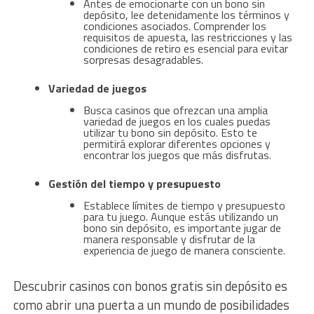
Antes de emocionarte con un bono sin
depósito, lee detenidamente los términos y
condiciones asociados. Comprender los
requisitos de apuesta, las restricciones y las
condiciones de retiro es esencial para evitar
sorpresas desagradables.
Variedad de juegos
Busca casinos que ofrezcan una amplia
variedad de juegos en los cuales puedas
utilizar tu bono sin depósito. Esto te
permitirá explorar diferentes opciones y
encontrar los juegos que más disfrutas.
Gestión del tiempo y presupuesto
Establece límites de tiempo y presupuesto
para tu juego. Aunque estás utilizando un
bono sin depósito, es importante jugar de
manera responsable y disfrutar de la
experiencia de juego de manera consciente.
Descubrir casinos con bonos gratis sin depósito es
como abrir una puerta a un mundo de posibilidades