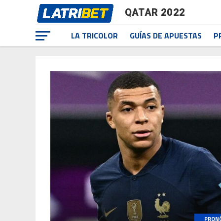
QATAR 2022
LA TRICOLOR
GUÍAS DE APUESTAS
P
PRONÓ