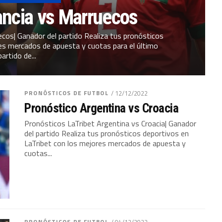
ancia vs Marruecos
cos| Ganador del partido Realiza tus pronósticos
es mercados de apuesta y cuotas para el último
partido de...
PRONÓSTICOS DE FUTBOL
/
12/12/2022
Pronóstico Argentina vs Croacia
Pronósticos LaTribet Argentina vs Croacia| Ganador
del partido Realiza tus pronósticos deportivos en
LaTribet con los mejores mercados de apuesta y
cuotas...
PRONÓSTICOS DE FUTBOL
/
04/12/2022