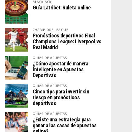
BLACKJACK
Guía Latribet: Ruleta online
CHAMPIONS LEAGUE
Pronósticos deportivos Final
Champions League: Liverpool vs
Real Madrid
GUÍAS DE APUESTAS
¿Cómo apostar de manera
inteligente en Apuestas
Deportivas
GUÍAS DE APUESTAS
Cinco tips para invertir sin
riesgo en pronósticos
deportivos
GUÍAS DE APUESTAS
¿Existe una estrategia para
ganar a las casas de apuestas
online?