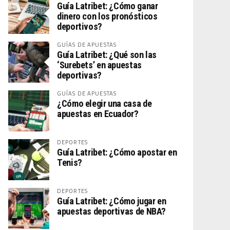
Guía Latribet: ¿Cómo ganar
dinero con los pronósticos
deportivos?
GUÍAS DE APUESTAS
Guía Latribet: ¿Qué son las
‘Surebets’ en apuestas
deportivas?
GUÍAS DE APUESTAS
¿Cómo elegir una casa de
apuestas en Ecuador?
DEPORTES
Guía Latribet: ¿Cómo apostar en
Tenis?
DEPORTES
Guía Latribet: ¿Cómo jugar en
apuestas deportivas de NBA?