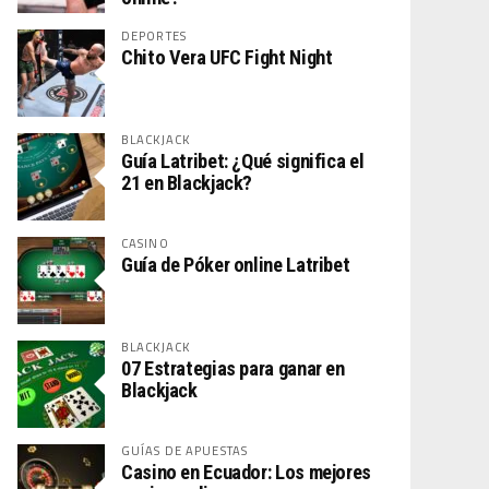
DEPORTES
Chito Vera UFC Fight Night
BLACKJACK
Guía Latribet: ¿Qué significa el
21 en Blackjack?
CASINO
Guía de Póker online Latribet
BLACKJACK
07 Estrategias para ganar en
Blackjack
GUÍAS DE APUESTAS
Casino en Ecuador: Los mejores