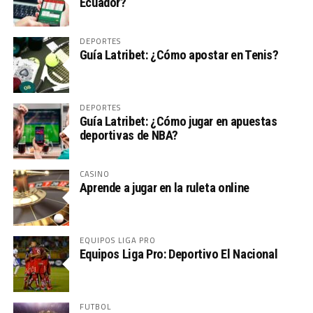
Ecuador?
DEPORTES
Guía Latribet: ¿Cómo apostar en Tenis?
DEPORTES
Guía Latribet: ¿Cómo jugar en apuestas
deportivas de NBA?
CASINO
Aprende a jugar en la ruleta online
EQUIPOS LIGA PRO
Equipos Liga Pro: Deportivo El Nacional
FUTBOL