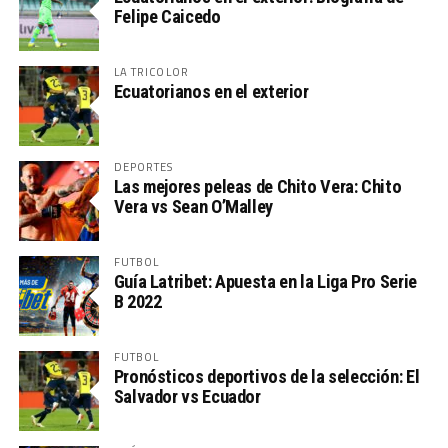
Felipe Caicedo
LA TRICOLOR
Ecuatorianos en el exterior
DEPORTES
Las mejores peleas de Chito Vera: Chito
Vera vs Sean O’Malley
FUTBOL
Guía Latribet: Apuesta en la Liga Pro Serie
B 2022
FUTBOL
Pronósticos deportivos de la selección: El
Salvador vs Ecuador