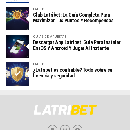
LATRIBET
Club Latribet: La Guía Completa Para
Maximizar Tus Puntos Y Recompensas
GUÍAS DE APUESTAS
Descargar App Latribet: Guía Para Instalar
En iOS Y Android Y Jugar Al Instante
LATRIBET
¿Latribet es confiable? Todo sobre su
licencia y seguridad