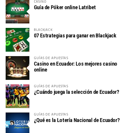
CASINO
Guía de Póker online Latribet
BLACKJACK
07 Estrategias para ganar en Blackjack
GUÍAS DE APUESTAS
Casino en Ecuador: Los mejores casino
online
GUÍAS DE APUESTAS
¿Cuándo juega la selección de Ecuador?
GUÍAS DE APUESTAS
¿Qué es la Lotería Nacional de Ecuador?