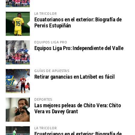
LA TRICOLOR
Ecuatorianos en el exterior: Biografía de
Pervis Estupiñán
EQUIPOS LIGA PRO
Equipos Liga Pro: Independiente del Valle
GUÍAS DE APUESTAS
Retirar ganancias en Latribet es fácil
DEPORTES
Las mejores peleas de Chito Vera: Chito
Vera vs Davey Grant
LA TRICOLOR
Ecuatorianos en el exterior: Biografía de