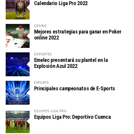
Calendario Liga Pro 2022
CASINO
Mejores estrategias para ganar en Poker
online 2022
DEPORTES
Emelec presentará su plantel en la
Explosión Azul 2022
ESPORTS
Principales campeonatos de E-Sports
EQUIPOS LIGA PRO
Equipos Liga Pro: Deportivo Cuenca