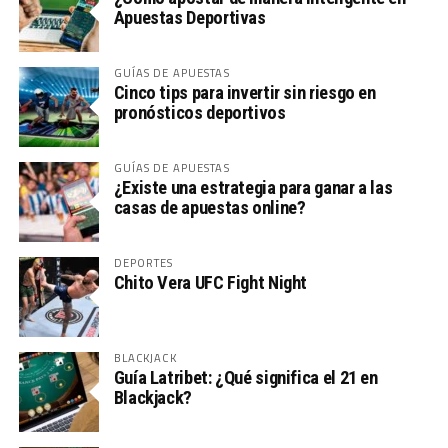
Apuestas Deportivas
GUÍAS DE APUESTAS
Cinco tips para invertir sin riesgo en
pronósticos deportivos
GUÍAS DE APUESTAS
¿Existe una estrategia para ganar a las
casas de apuestas online?
DEPORTES
Chito Vera UFC Fight Night
BLACKJACK
Guía Latribet: ¿Qué significa el 21 en
Blackjack?