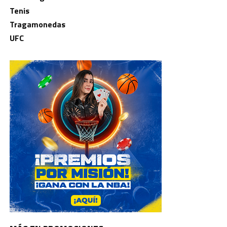
Tenis
Tragamonedas
UFC