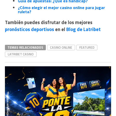
Guía de apuestas: ¿Qué es hándicap?
¿Cómo elegir el mejor casino online para jugar
ruleta?
También puedes disfrutar de los mejores
pronósticos deportivos
en
el
Blog de Latribet
TEMAS RELACIONADOS
CASINO ONLINE
FEATURED
LATRIBET CASINO