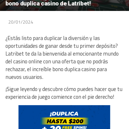
bono duplica casino de Latribet!
20/01/2024
¿Estás listo para duplicar la diversión y las
oportunidades de ganar desde tu primer depósito?
Latribet te da la bienvenida al emocionante mundo
del casino online con una oferta que no podrás
rechazar, el increíble bono duplica casino para
nuevos usuarios.
¡Sigue leyendo y descubre cómo puedes hacer que tu
experiencia de juego comience con el pie derecho!