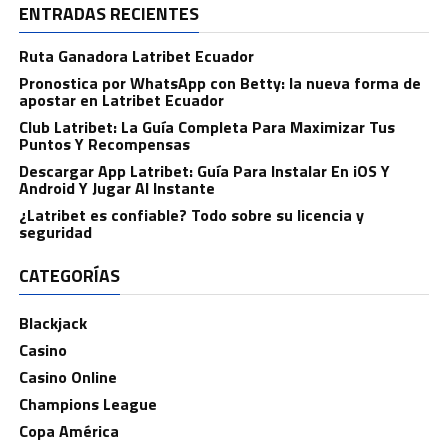
ENTRADAS RECIENTES
Ruta Ganadora Latribet Ecuador
Pronostica por WhatsApp con Betty: la nueva forma de
apostar en Latribet Ecuador
Club Latribet: La Guía Completa Para Maximizar Tus
Puntos Y Recompensas
Descargar App Latribet: Guía Para Instalar En iOS Y
Android Y Jugar Al Instante
¿Latribet es confiable? Todo sobre su licencia y
seguridad
CATEGORÍAS
Blackjack
Casino
Casino Online
Champions League
Copa América