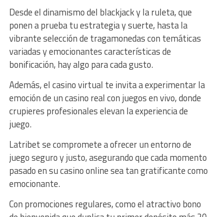
Desde el dinamismo del blackjack y la ruleta, que
ponen a prueba tu estrategia y suerte, hasta la
vibrante selección de tragamonedas con temáticas
variadas y emocionantes características de
bonificación, hay algo para cada gusto.
Además, el casino virtual te invita a experimentar la
emoción de un casino real con juegos en vivo, donde
crupieres profesionales elevan la experiencia de
juego.
Latribet se compromete a ofrecer un entorno de
juego seguro y justo, asegurando que cada momento
pasado en su casino online sea tan gratificante como
emocionante.
Con promociones regulares, como el atractivo bono
de bienvenida que duplica tu primer depósito más 20