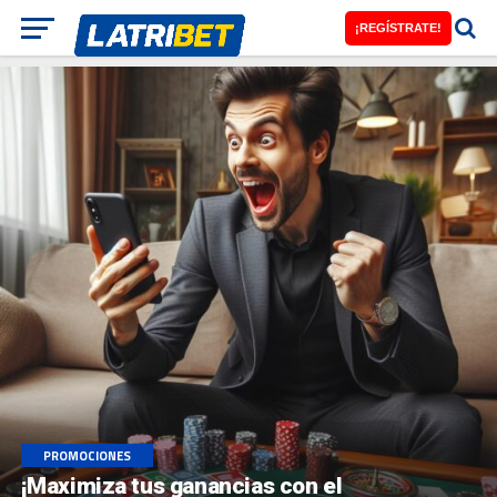
¡REGÍSTRATE!
PROMOCIONES
¡Maximiza tus ganancias con el