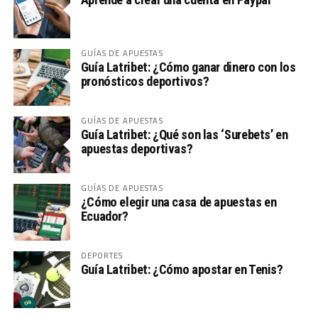
GUÍAS DE APUESTAS
Guía Latribet: ¿Cómo ganar dinero con los
pronósticos deportivos?
GUÍAS DE APUESTAS
Guía Latribet: ¿Qué son las ‘Surebets’ en
apuestas deportivas?
GUÍAS DE APUESTAS
¿Cómo elegir una casa de apuestas en
Ecuador?
DEPORTES
Guía Latribet: ¿Cómo apostar en Tenis?