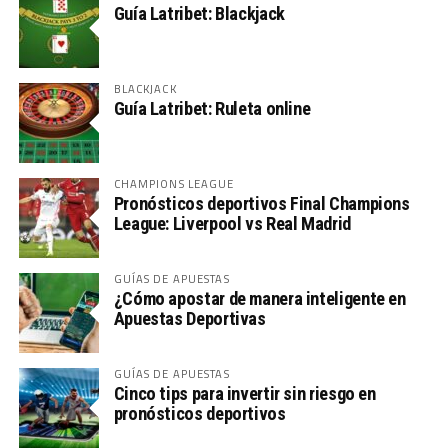
Guía Latribet: Blackjack
BLACKJACK
Guía Latribet: Ruleta online
CHAMPIONS LEAGUE
Pronósticos deportivos Final Champions
League: Liverpool vs Real Madrid
GUÍAS DE APUESTAS
¿Cómo apostar de manera inteligente en
Apuestas Deportivas
GUÍAS DE APUESTAS
Cinco tips para invertir sin riesgo en
pronósticos deportivos