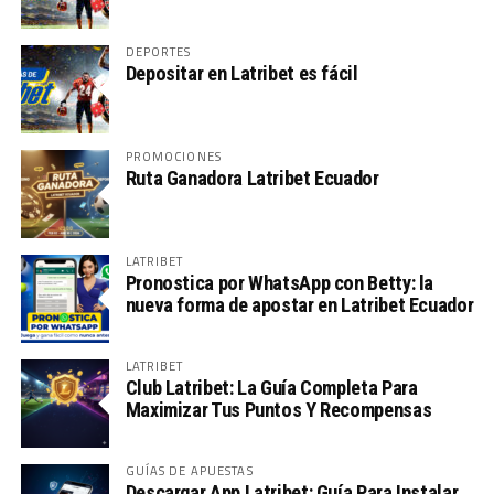
DEPORTES
Depositar en Latribet es fácil
PROMOCIONES
Ruta Ganadora Latribet Ecuador
LATRIBET
Pronostica por WhatsApp con Betty: la
nueva forma de apostar en Latribet Ecuador
LATRIBET
Club Latribet: La Guía Completa Para
Maximizar Tus Puntos Y Recompensas
GUÍAS DE APUESTAS
Descargar App Latribet: Guía Para Instalar