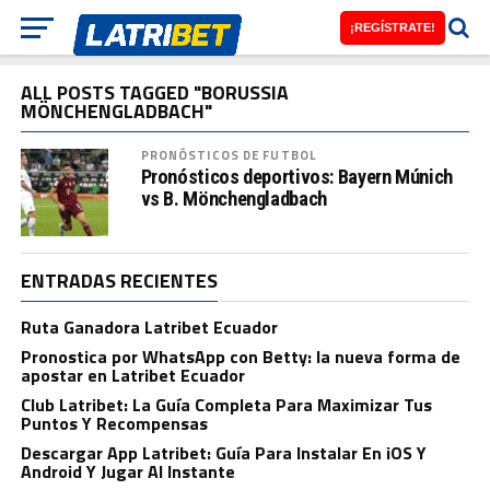
¡REGÍSTRATE!
ALL POSTS TAGGED "BORUSSIA
MÖNCHENGLADBACH"
PRONÓSTICOS DE FUTBOL
Pronósticos deportivos: Bayern Múnich
vs B. Mönchengladbach
ENTRADAS RECIENTES
Ruta Ganadora Latribet Ecuador
Pronostica por WhatsApp con Betty: la nueva forma de
apostar en Latribet Ecuador
Club Latribet: La Guía Completa Para Maximizar Tus
Puntos Y Recompensas
Descargar App Latribet: Guía Para Instalar En iOS Y
Android Y Jugar Al Instante