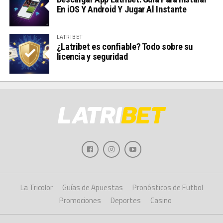
En iOS Y Android Y Jugar Al Instante
LATRIBET
¿Latribet es confiable? Todo sobre su
licencia y seguridad
La Tricolor
Guías de Apuestas
Pronósticos de Futbol
Promociones
Deportes
Casino