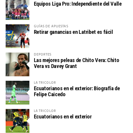
Equipos Liga Pro: Independiente del Valle
GUÍAS DE APUESTAS
Retirar ganancias en Latribet es fácil
DEPORTES
Las mejores peleas de Chito Vera: Chito
Vera vs Davey Grant
LA TRICOLOR
Ecuatorianos en el exterior: Biografía de
Felipe Caicedo
LA TRICOLOR
Ecuatorianos en el exterior