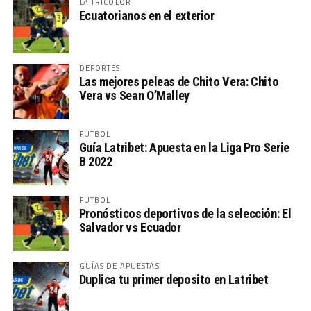
LA TRICOLOR
Ecuatorianos en el exterior
DEPORTES
Las mejores peleas de Chito Vera: Chito
Vera vs Sean O’Malley
FUTBOL
Guía Latribet: Apuesta en la Liga Pro Serie
B 2022
FUTBOL
Pronósticos deportivos de la selección: El
Salvador vs Ecuador
GUÍAS DE APUESTAS
Duplica tu primer deposito en Latribet