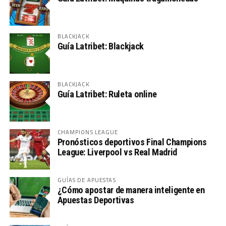
BLACKJACK
Guía Latribet: Blackjack
BLACKJACK
Guía Latribet: Ruleta online
CHAMPIONS LEAGUE
Pronósticos deportivos Final Champions
League: Liverpool vs Real Madrid
GUÍAS DE APUESTAS
¿Cómo apostar de manera inteligente en
Apuestas Deportivas