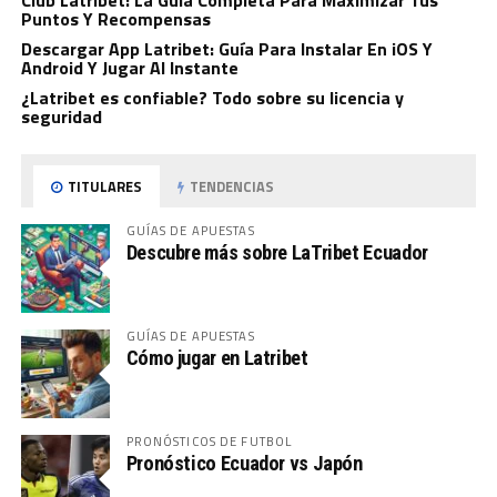
Club Latribet: La Guía Completa Para Maximizar Tus
Puntos Y Recompensas
Descargar App Latribet: Guía Para Instalar En iOS Y
Android Y Jugar Al Instante
¿Latribet es confiable? Todo sobre su licencia y
seguridad
TITULARES
TENDENCIAS
GUÍAS DE APUESTAS
Descubre más sobre LaTribet Ecuador
GUÍAS DE APUESTAS
Cómo jugar en Latribet
PRONÓSTICOS DE FUTBOL
Pronóstico Ecuador vs Japón