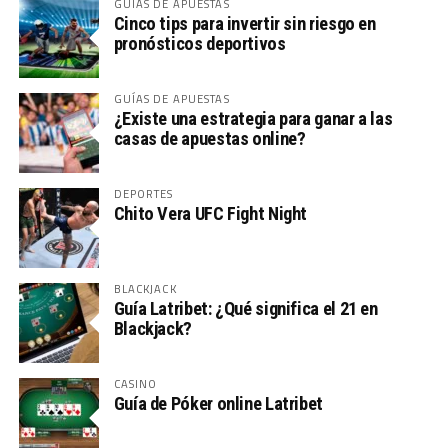
GUÍAS DE APUESTAS
Cinco tips para invertir sin riesgo en
pronósticos deportivos
GUÍAS DE APUESTAS
¿Existe una estrategia para ganar a las
casas de apuestas online?
DEPORTES
Chito Vera UFC Fight Night
BLACKJACK
Guía Latribet: ¿Qué significa el 21 en
Blackjack?
CASINO
Guía de Póker online Latribet