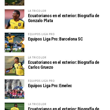
LA TRICOLOR
Ecuatorianos en el exterior: Biografía de
Gonzalo Plata
EQUIPOS LIGA PRO
Equipos Liga Pro: Barcelona SC
LA TRICOLOR
Ecuatorianos en el exterior: Biografía de
Carlos Gruezo
EQUIPOS LIGA PRO
Equipos Liga Pro: Emelec
LA TRICOLOR
Ecuatorianos en el exterior: Biografía de