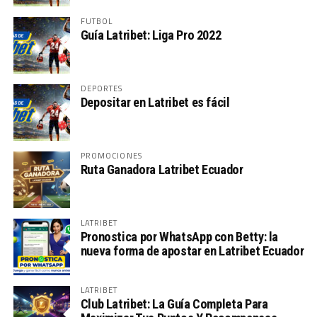
FUTBOL
Guía Latribet: Liga Pro 2022
DEPORTES
Depositar en Latribet es fácil
PROMOCIONES
Ruta Ganadora Latribet Ecuador
LATRIBET
Pronostica por WhatsApp con Betty: la
nueva forma de apostar en Latribet Ecuador
LATRIBET
Club Latribet: La Guía Completa Para