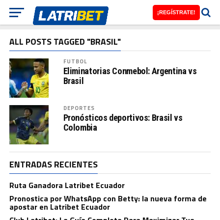
¡REGÍSTRATE!
ALL POSTS TAGGED "BRASIL"
FUTBOL
Eliminatorias Conmebol: Argentina vs
Brasil
DEPORTES
Pronósticos deportivos: Brasil vs
Colombia
ENTRADAS RECIENTES
Ruta Ganadora Latribet Ecuador
Pronostica por WhatsApp con Betty: la nueva forma de
apostar en Latribet Ecuador