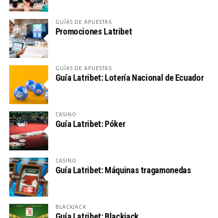
GUÍAS DE APUESTAS
Promociones Latribet
GUÍAS DE APUESTAS
Guía Latribet: Lotería Nacional de Ecuador
CASINO
Guía Latribet: Póker
CASINO
Guía Latribet: Máquinas tragamonedas
BLACKJACK
Guía Latribet: Blackjack