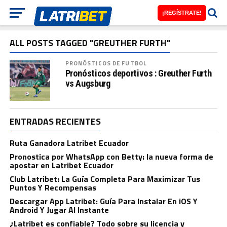
¡REGÍSTRATE!
ALL POSTS TAGGED "GREUTHER FURTH"
PRONÓSTICOS DE FUTBOL
Pronósticos deportivos : Greuther Furth
vs Augsburg
ENTRADAS RECIENTES
Ruta Ganadora Latribet Ecuador
Pronostica por WhatsApp con Betty: la nueva forma de
apostar en Latribet Ecuador
Club Latribet: La Guía Completa Para Maximizar Tus
Puntos Y Recompensas
Descargar App Latribet: Guía Para Instalar En iOS Y
Android Y Jugar Al Instante
¿Latribet es confiable? Todo sobre su licencia y