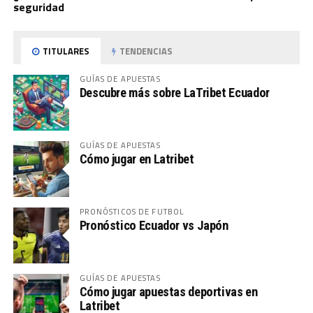
seguridad
TITULARES
TENDENCIAS
GUÍAS DE APUESTAS
Descubre más sobre LaTribet Ecuador
GUÍAS DE APUESTAS
Cómo jugar en Latribet
PRONÓSTICOS DE FUTBOL
Pronóstico Ecuador vs Japón
GUÍAS DE APUESTAS
Cómo jugar apuestas deportivas en
Latribet