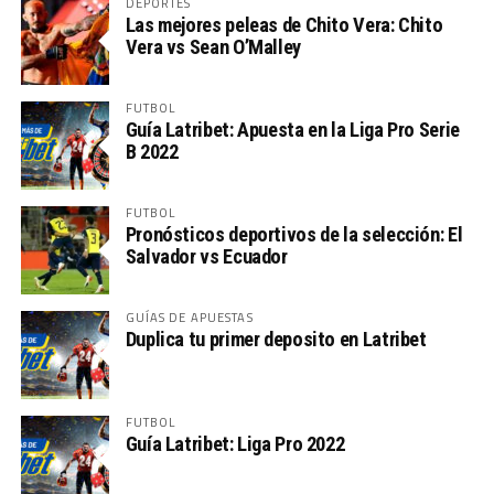
DEPORTES
Las mejores peleas de Chito Vera: Chito
Vera vs Sean O’Malley
FUTBOL
Guía Latribet: Apuesta en la Liga Pro Serie
B 2022
FUTBOL
Pronósticos deportivos de la selección: El
Salvador vs Ecuador
GUÍAS DE APUESTAS
Duplica tu primer deposito en Latribet
FUTBOL
Guía Latribet: Liga Pro 2022