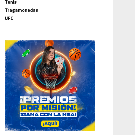
Tenis
Tragamonedas
UFC