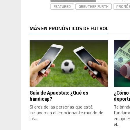
FEATURED
GREUTHER FURTH
PRONÓS
MÁS EN PRONÓSTICOS DE FUTBOL
Guía de Apuestas: ¿Qué es
¿Cómo 
hándicap?
deporti
Si eres de las personas que está
Te brin
iniciando en el emocionante mundo de
fundame
las...
en apue
el...