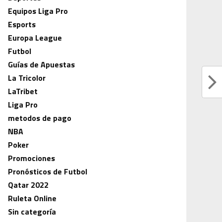
Equipos Liga Pro
Esports
Europa League
Futbol
Guías de Apuestas
La Tricolor
LaTribet
Liga Pro
metodos de pago
NBA
Poker
Promociones
Pronósticos de Futbol
Qatar 2022
Ruleta Online
Sin categoría