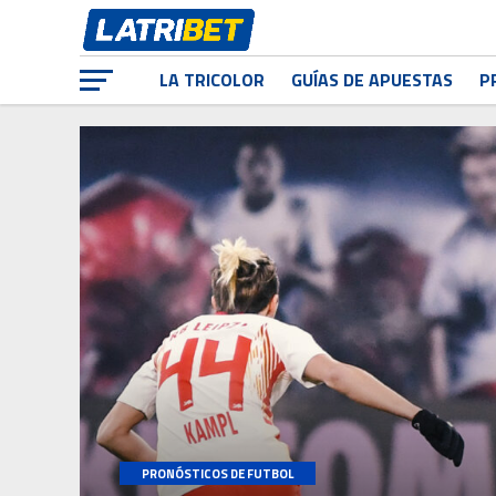
LA TRICOLOR
GUÍAS DE APUESTAS
P
PRONÓSTICOS DE FUTBOL