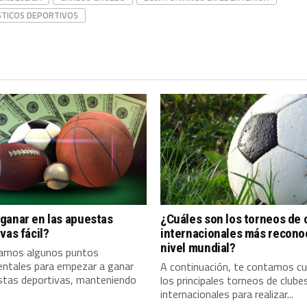
TICOS DEPORTIVOS
ganar en las apuestas
¿Cuáles son los torneos de 
vas fácil?
internacionales más recono
nivel mundial?
damos algunos puntos
ntales para empezar a ganar
A continuación, te contamos cu
stas deportivas, manteniendo
los principales torneos de clube
internacionales para realizar...