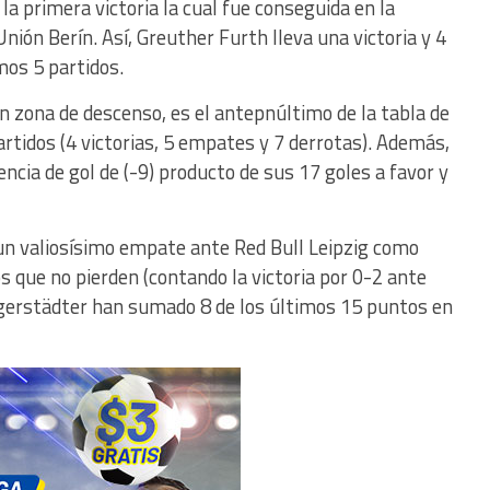
 la primera victoria la cual fue conseguida en la
nión Berín. Así, Greuther Furth lleva una victoria y 4
imos 5 partidos.
 zona de descenso, es el antepnúltimo de la tabla de
rtidos (4 victorias, 5 empates y 7 derrotas). Además,
encia de gol de (-9) producto de sus 17 goles a favor y
un valiosísimo empate ante Red Bull Leipzig como
os que no pierden (contando la victoria por 0-2 ante
uggerstädter han sumado 8 de los últimos 15 puntos en