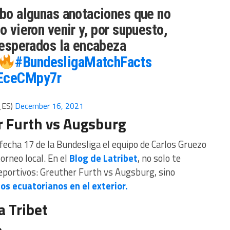
ubo algunas anotaciones que no
o vieron venir y, por supuesto,
inesperados la encabeza
#BundesligaMatchFacts
wEceCMpy7r
_ES)
December 16, 2021
r Furth vs Augsburg
fecha 17 de la Bundesliga el equipo de Carlos Gruezo
orneo local. En el
Blog de Latribet
, no solo te
eportivos: Greuther Furth vs Augsburg, sino
os ecuatorianos en el exterior.
a Tribet
o