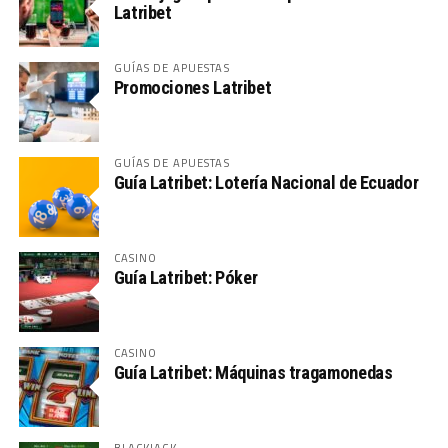
Latribet
GUÍAS DE APUESTAS
Promociones Latribet
GUÍAS DE APUESTAS
Guía Latribet: Lotería Nacional de Ecuador
CASINO
Guía Latribet: Póker
CASINO
Guía Latribet: Máquinas tragamonedas
BLACKJACK