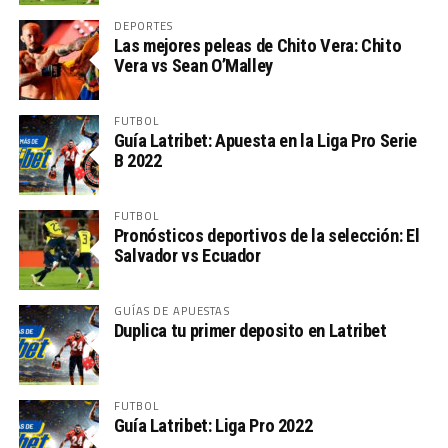
DEPORTES
Las mejores peleas de Chito Vera: Chito
Vera vs Sean O’Malley
FUTBOL
Guía Latribet: Apuesta en la Liga Pro Serie
B 2022
FUTBOL
Pronósticos deportivos de la selección: El
Salvador vs Ecuador
GUÍAS DE APUESTAS
Duplica tu primer deposito en Latribet
FUTBOL
Guía Latribet: Liga Pro 2022