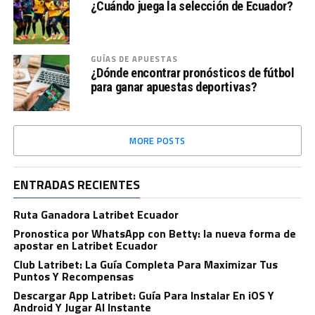
¿Cuándo juega la selección de Ecuador?
GUÍAS DE APUESTAS
¿Dónde encontrar pronósticos de fútbol
para ganar apuestas deportivas?
MORE POSTS
ENTRADAS RECIENTES
Ruta Ganadora Latribet Ecuador
Pronostica por WhatsApp con Betty: la nueva forma de
apostar en Latribet Ecuador
Club Latribet: La Guía Completa Para Maximizar Tus
Puntos Y Recompensas
Descargar App Latribet: Guía Para Instalar En iOS Y
Android Y Jugar Al Instante