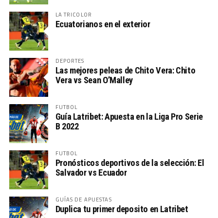
LA TRICOLOR
Ecuatorianos en el exterior
DEPORTES
Las mejores peleas de Chito Vera: Chito
Vera vs Sean O’Malley
FUTBOL
Guía Latribet: Apuesta en la Liga Pro Serie
B 2022
FUTBOL
Pronósticos deportivos de la selección: El
Salvador vs Ecuador
GUÍAS DE APUESTAS
Duplica tu primer deposito en Latribet