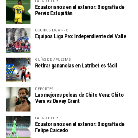
LA TRICOLOR
Ecuatorianos en el exterior: Biografía de
Pervis Estupiñán
EQUIPOS LIGA PRO
Equipos Liga Pro: Independiente del Valle
GUÍAS DE APUESTAS
Retirar ganancias en Latribet es fácil
DEPORTES
Las mejores peleas de Chito Vera: Chito
Vera vs Davey Grant
LA TRICOLOR
Ecuatorianos en el exterior: Biografía de
Felipe Caicedo