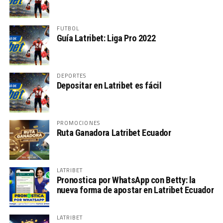
FUTBOL
Guía Latribet: Liga Pro 2022
DEPORTES
Depositar en Latribet es fácil
PROMOCIONES
Ruta Ganadora Latribet Ecuador
LATRIBET
Pronostica por WhatsApp con Betty: la
nueva forma de apostar en Latribet Ecuador
LATRIBET