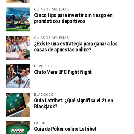
GUÍAS DE APUESTAS
Cinco tips para invertir sin riesgo en
pronósticos deportivos
GUÍAS DE APUESTAS
¿Existe una estrategia para ganar a las
casas de apuestas online?
DEPORTES
Chito Vera UFC Fight Night
BLACKJACK
Guía Latribet: ¿Qué significa el 21 en
Blackjack?
CASINO
Guía de Póker online Latribet