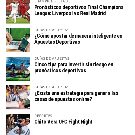
CHAMPIONS LEAGUE
Pronósticos deportivos Final Champions
League: Liverpool vs Real Madrid
GUÍAS DE APUESTAS
¿Cómo apostar de manera inteligente en
Apuestas Deportivas
GUÍAS DE APUESTAS
Cinco tips para invertir sin riesgo en
pronósticos deportivos
GUÍAS DE APUESTAS
¿Existe una estrategia para ganar a las
casas de apuestas online?
DEPORTES
Chito Vera UFC Fight Night