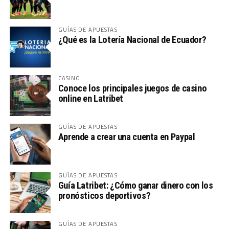
GUÍAS DE APUESTAS
¿Qué es la Lotería Nacional de Ecuador?
CASINO
Conoce los principales juegos de casino
online en Latribet
GUÍAS DE APUESTAS
Aprende a crear una cuenta en Paypal
GUÍAS DE APUESTAS
Guía Latribet: ¿Cómo ganar dinero con los
pronósticos deportivos?
GUÍAS DE APUESTAS