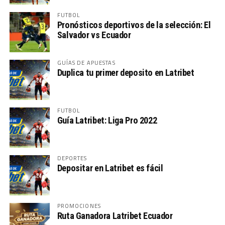
FUTBOL
Pronósticos deportivos de la selección: El
Salvador vs Ecuador
GUÍAS DE APUESTAS
Duplica tu primer deposito en Latribet
FUTBOL
Guía Latribet: Liga Pro 2022
DEPORTES
Depositar en Latribet es fácil
PROMOCIONES
Ruta Ganadora Latribet Ecuador