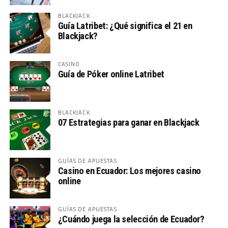
BLACKJACK
Guía Latribet: ¿Qué significa el 21 en
Blackjack?
CASINO
Guía de Póker online Latribet
BLACKJACK
07 Estrategias para ganar en Blackjack
GUÍAS DE APUESTAS
Casino en Ecuador: Los mejores casino
online
GUÍAS DE APUESTAS
¿Cuándo juega la selección de Ecuador?