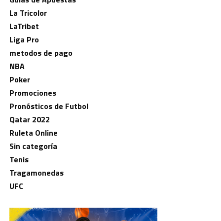
La Tricolor
LaTribet
Liga Pro
metodos de pago
NBA
Poker
Promociones
Pronósticos de Futbol
Qatar 2022
Ruleta Online
Sin categoría
Tenis
Tragamonedas
UFC