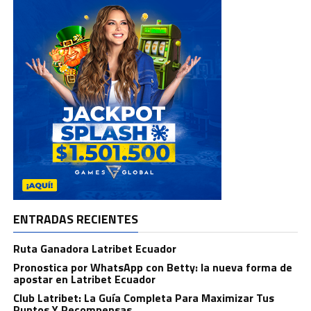
ENTRADAS RECIENTES
Ruta Ganadora Latribet Ecuador
Pronostica por WhatsApp con Betty: la nueva forma de
apostar en Latribet Ecuador
Club Latribet: La Guía Completa Para Maximizar Tus
Puntos Y Recompensas