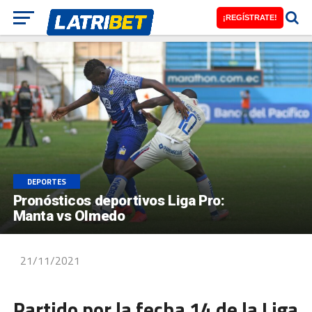
¡REGÍSTRATE!
DEPORTES
Pronósticos deportivos Liga Pro:
Manta vs Olmedo
21/11/2021
Partido por la fecha 14 de la Liga