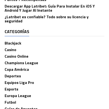
Descargar App Latribet: Guía Para Instalar En iOS Y
Android Y Jugar Al Instante
¿Latribet es confiable? Todo sobre su licencia y
seguridad
CATEGORÍAS
Blackjack
Casino
Casino Online
Champions League
Copa América
Deportes
Equipos Liga Pro
Esports
Europa League
Futbol
Guías de Apuestas