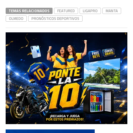
TEMAS RELACIONADOS
FEATURED
LIGAPRO
MANTA
OLMEDO
PRONÓSTICOS DEPORTIVOS