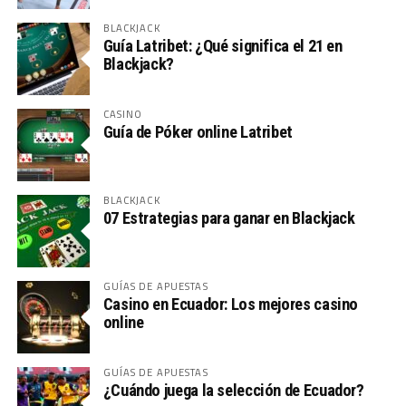
BLACKJACK
Guía Latribet: ¿Qué significa el 21 en
Blackjack?
CASINO
Guía de Póker online Latribet
BLACKJACK
07 Estrategias para ganar en Blackjack
GUÍAS DE APUESTAS
Casino en Ecuador: Los mejores casino
online
GUÍAS DE APUESTAS
¿Cuándo juega la selección de Ecuador?