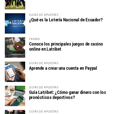
GUÍAS DE APUESTAS
¿Qué es la Lotería Nacional de Ecuador?
CASINO
Conoce los principales juegos de casino
online en Latribet
GUÍAS DE APUESTAS
Aprende a crear una cuenta en Paypal
GUÍAS DE APUESTAS
Guía Latribet: ¿Cómo ganar dinero con los
pronósticos deportivos?
GUÍAS DE APUESTAS