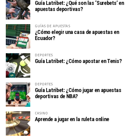
Guía Latribet: ¿Qué son las ‘Surebets’ en
apuestas deportivas?
GUÍAS DE APUESTAS
¿Cómo elegir una casa de apuestas en
Ecuador?
DEPORTES
Guía Latribet: ¿Cómo apostar en Tenis?
DEPORTES
Guía Latribet: ¿Cómo jugar en apuestas
deportivas de NBA?
CASINO
Aprende a jugar en la ruleta online