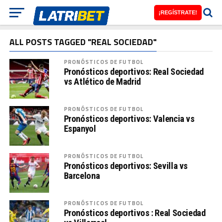
¡REGÍSTRATE!
ALL POSTS TAGGED "REAL SOCIEDAD"
PRONÓSTICOS DE FUTBOL
Pronósticos deportivos: Real Sociedad
vs Atlético de Madrid
PRONÓSTICOS DE FUTBOL
Pronósticos deportivos: Valencia vs
Espanyol
PRONÓSTICOS DE FUTBOL
Pronósticos deportivos: Sevilla vs
Barcelona
PRONÓSTICOS DE FUTBOL
Pronósticos deportivos : Real Sociedad