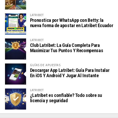
LATRIBET
Pronostica por WhatsApp con Betty: la
nueva forma de apostar en Latribet Ecuador
LATRIBET
Club Latribet: La Guía Completa Para
Maximizar Tus Puntos Y Recompensas
GUÍAS DE APUESTAS
Descargar App Latribet: Guía Para Instalar
En iOS Y Android Y Jugar Al Instante
LATRIBET
¿Latribet es confiable? Todo sobre su
licencia y seguridad