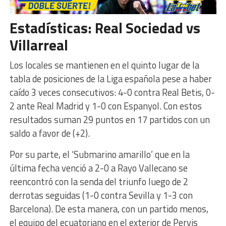
Estadísticas: Real Sociedad vs
Villarreal
Los locales se mantienen en el quinto lugar de la
tabla de posiciones de la Liga española pese a haber
caído 3 veces consecutivos: 4-0 contra Real Betis, 0-
2 ante Real Madrid y 1-0 con Espanyol. Con estos
resultados suman 29 puntos en 17 partidos con un
saldo a favor de (+2).
Por su parte, el ‘Submarino amarillo’ que en la
última fecha venció a 2-0 a Rayo Vallecano se
reencontró con la senda del triunfo luego de 2
derrotas seguidas (1-0 contra Sevilla y 1-3 con
Barcelona). De esta manera, con un partido menos,
el equipo del ecuatoriano en el exterior de Pervis