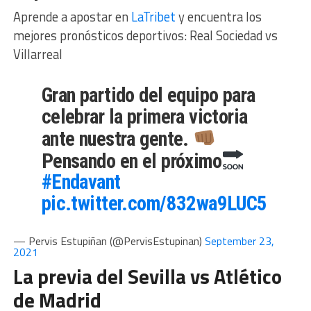
Aprende a apostar en
LaTribet
y encuentra los
mejores pronósticos deportivos: Real Sociedad vs
Villarreal
Gran partido del equipo para
celebrar la primera victoria
ante nuestra gente.
Pensando en el próximo
#Endavant
pic.twitter.com/832wa9LUC5
— Pervis Estupiñan (@PervisEstupinan)
September 23,
2021
La previa del Sevilla vs Atlético
de Madrid