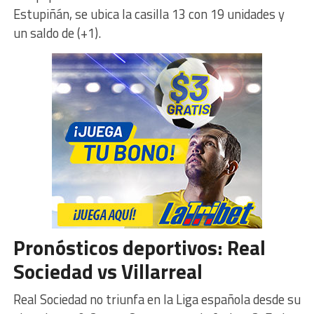
Estupiñán, se ubica la casilla 13 con 19 unidades y
un saldo de (+1).
Pronósticos deportivos: Real
Sociedad vs Villarreal
Real Sociedad no triunfa en la Liga española desde su