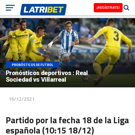
¡REGÍSTRATE!
PRONÓSTICOS DE FUTBOL
Pronósticos deportivos : Real
Sociedad vs Villarreal
16/12/2021
Partido por la fecha 18 de la Liga
española (10:15 18/12)