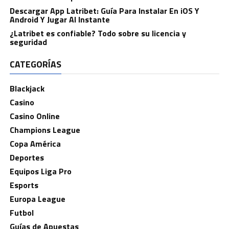
Descargar App Latribet: Guía Para Instalar En iOS Y
Android Y Jugar Al Instante
¿Latribet es confiable? Todo sobre su licencia y
seguridad
CATEGORÍAS
Blackjack
Casino
Casino Online
Champions League
Copa América
Deportes
Equipos Liga Pro
Esports
Europa League
Futbol
Guías de Apuestas