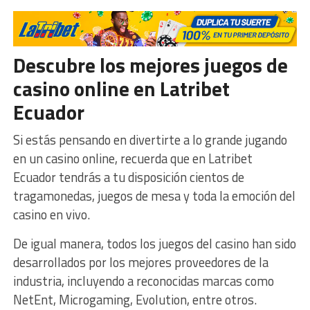
Descubre los mejores juegos de
casino online en Latribet
Ecuador
Si estás pensando en divertirte a lo grande jugando
en un casino online, recuerda que en Latribet
Ecuador tendrás a tu disposición cientos de
tragamonedas, juegos de mesa y toda la emoción del
casino en vivo.
De igual manera, todos los juegos del casino han sido
desarrollados por los mejores proveedores de la
industria, incluyendo a reconocidas marcas como
NetEnt, Microgaming, Evolution, entre otros.