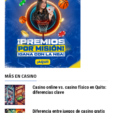
MÁS EN CASINO
Casino online vs. casino físico en Quito:
diferencias clave
Diferencia entre juegos de casino gratis