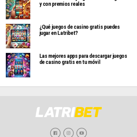
y con premios reales
¿Qué juegos de casino gratis puedes
jugar en Latribet?
Las mejores apps para descargar juegos
de casino gratis en tu móvil