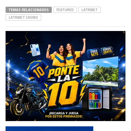
TEMAS RELACIONADOS
FEATURED
LATRIBET
LATRIBET CASINO