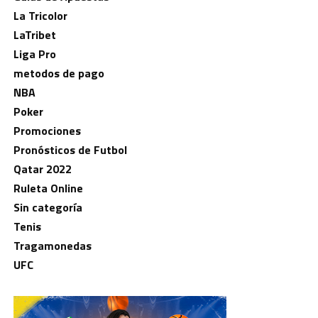
La Tricolor
LaTribet
Liga Pro
metodos de pago
NBA
Poker
Promociones
Pronósticos de Futbol
Qatar 2022
Ruleta Online
Sin categoría
Tenis
Tragamonedas
UFC