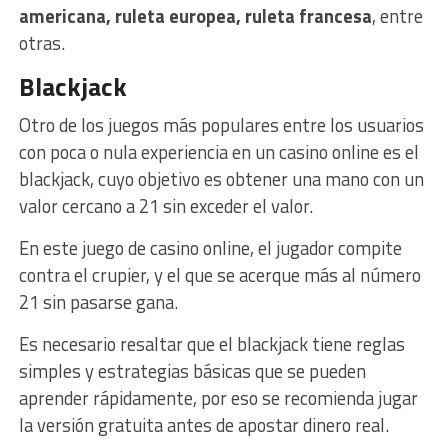
americana, ruleta europea, ruleta francesa
, entre
otras.
Blackjack
Otro de los juegos más populares entre los usuarios
con poca o nula experiencia en un casino online es el
blackjack, cuyo objetivo es obtener una mano con un
valor cercano a 21 sin exceder el valor.
En este juego de casino online, el jugador compite
contra el crupier, y el que se acerque más al número
21 sin pasarse gana.
Es necesario resaltar que el blackjack tiene reglas
simples y estrategias básicas que se pueden
aprender rápidamente, por eso se recomienda jugar
la versión gratuita antes de apostar dinero real.