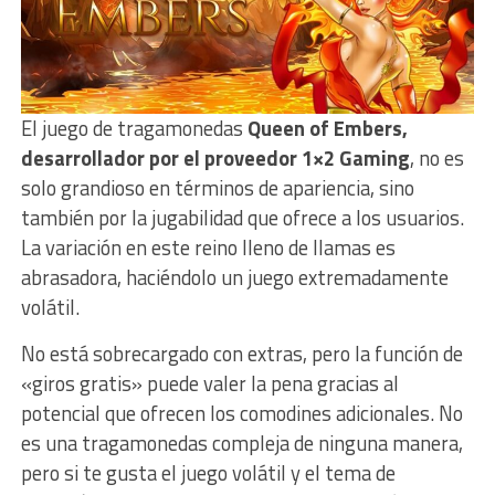
El juego de tragamonedas
Queen of Embers,
desarrollador por el proveedor 1×2 Gaming
, no es
solo grandioso en términos de apariencia, sino
también por la jugabilidad que ofrece a los usuarios.
La variación en este reino lleno de llamas es
abrasadora, haciéndolo un juego extremadamente
volátil.
No está sobrecargado con extras, pero la función de
«giros gratis» puede valer la pena gracias al
potencial que ofrecen los comodines adicionales. No
es una tragamonedas compleja de ninguna manera,
pero si te gusta el juego volátil y el tema de