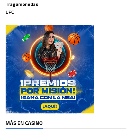
Tragamonedas
UFC
MÁS EN CASINO