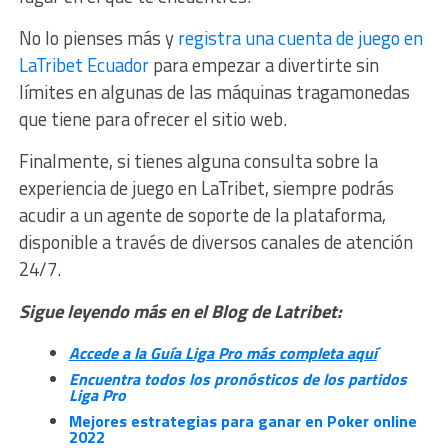
No lo pienses más y
registra una cuenta de juego en
LaTribet Ecuador
para empezar a divertirte sin
límites en algunas de las máquinas tragamonedas
que tiene para ofrecer el sitio web.
Finalmente, si tienes alguna consulta sobre la
experiencia de juego en LaTribet, siempre podrás
acudir a un agente de soporte de la plataforma,
disponible a través de diversos canales de atención
24/7.
Sigue leyendo más en el Blog de Latribet:
Accede a la Guía Liga Pro más completa aquí
Encuentra todos los pronósticos de los partidos
Liga Pro
Mejores estrategias para ganar en Poker online
2022