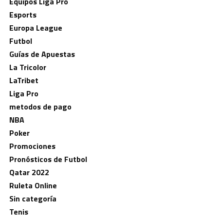
Equipos Liga Pro
Esports
Europa League
Futbol
Guías de Apuestas
La Tricolor
LaTribet
Liga Pro
metodos de pago
NBA
Poker
Promociones
Pronósticos de Futbol
Qatar 2022
Ruleta Online
Sin categoría
Tenis