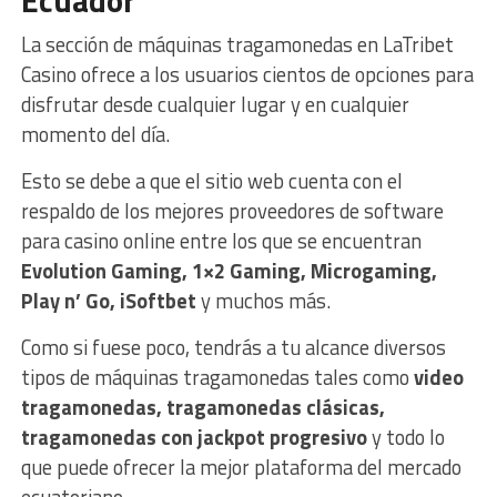
Ecuador
La sección de máquinas tragamonedas en LaTribet
Casino ofrece a los usuarios cientos de opciones para
disfrutar desde cualquier lugar y en cualquier
momento del día.
Esto se debe a que el sitio web cuenta con el
respaldo de los mejores proveedores de software
para casino online entre los que se encuentran
Evolution Gaming, 1×2 Gaming, Microgaming,
Play n’ Go, iSoftbet
y muchos más.
Como si fuese poco, tendrás a tu alcance diversos
tipos de máquinas tragamonedas tales como
video
tragamonedas, tragamonedas clásicas,
tragamonedas con jackpot progresivo
y todo lo
que puede ofrecer la mejor plataforma del mercado