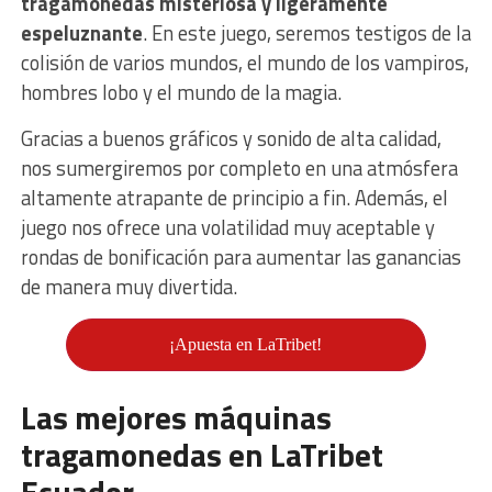
tragamonedas misteriosa y ligeramente
espeluznante
. En este juego, seremos testigos de la
colisión de varios mundos, el mundo de los vampiros,
hombres lobo y el mundo de la magia.
Gracias a buenos gráficos y sonido de alta calidad,
nos sumergiremos por completo en una atmósfera
altamente atrapante de principio a fin. Además, el
juego nos ofrece una volatilidad muy aceptable y
rondas de bonificación para aumentar las ganancias
de manera muy divertida.
¡Apuesta en LaTribet!
Las mejores máquinas
tragamonedas en LaTribet