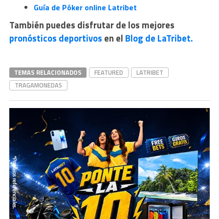
Guía de Póker online Latribet
También puedes disfrutar de los mejores
pronósticos deportivos
en
el
Blog de LaTribet.
TEMAS RELACIONADOS
FEATURED
LATRIBET
TRAGAMONEDAS