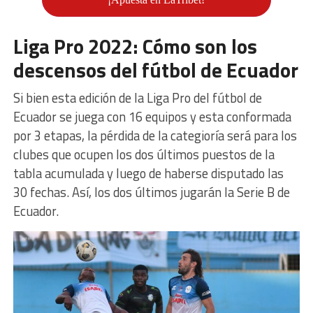
Liga Pro 2022: Cómo son los
descensos del fútbol de Ecuador
Si bien esta edición de la Liga Pro del fútbol de
Ecuador se juega con 16 equipos y esta conformada
por 3 etapas, la pérdida de la categioría será para los
clubes que ocupen los dos últimos puestos de la
tabla acumulada y luego de haberse disputado las
30 fechas. Así, los dos últimos jugarán la Serie B de
Ecuador.