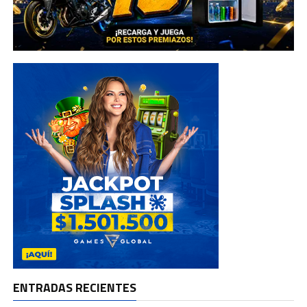
ENTRADAS RECIENTES