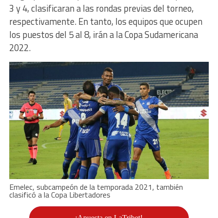
3 y 4, clasificaran a las rondas previas del torneo,
respectivamente. En tanto, los equipos que ocupen
los puestos del 5 al 8, irán a la Copa Sudamericana
2022.
Emelec, subcampeón de la temporada 2021, también
clasificó a la Copa Libertadores
¡Apuesta en LaTribet!