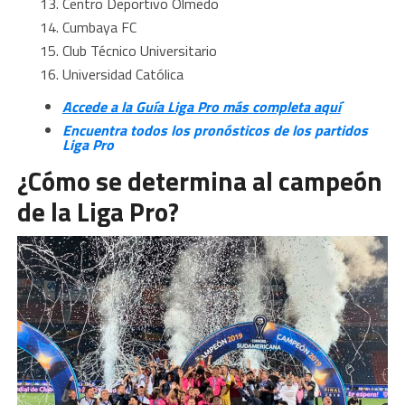
Centro Deportivo Olmedo
Cumbaya FC
Club Técnico Universitario
Universidad Católica
Accede a la Guía Liga Pro más completa aquí
Encuentra todos los pronósticos de los partidos
Liga Pro
¿Cómo se determina al campeón
de la Liga Pro?