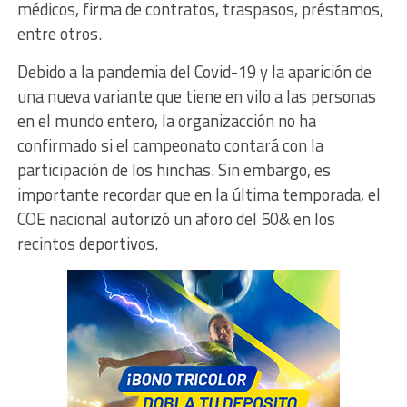
médicos, firma de contratos, traspasos, préstamos,
entre otros.
Debido a la pandemia del Covid-19 y la aparición de
una nueva variante que tiene en vilo a las personas
en el mundo entero, la organizacción no ha
confirmado si el campeonato contará con la
participación de los hinchas. Sin embargo, es
importante recordar que en la última temporada, el
COE nacional autorizó un aforo del 50& en los
recintos deportivos.