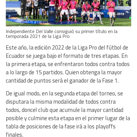
Independiente Del Valle consiguió su primer título en la
temporada 2021 de la Liga Pro
Este año, la edición 2022 de la Liga Pro del fútbol de
Ecuador se juega bajo el formato de tres etapas. En
la primera etapa, se enfrentaron todos contra todos
a lo largo de 15 partidos. Quien obtenga la mayor
cantidad de puntos será el ganador de la Fase 1.
De igual modo, en la segunda etapa del torneo, se
disputara la misma modalidad de todos contra
todos, doncel club que acumule la mayor cantidad
posible y culmine esta etapa en el primer lugar de la
tabla de posiciones de la fase irá a los playoffs
finales.