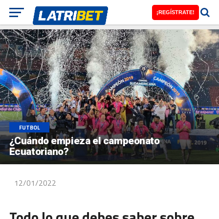
¡REGÍSTRATE!
FUTBOL
¿Cuándo empieza el campeonato
Ecuatoriano?
12/01/2022
Todo lo que debes saber sobre