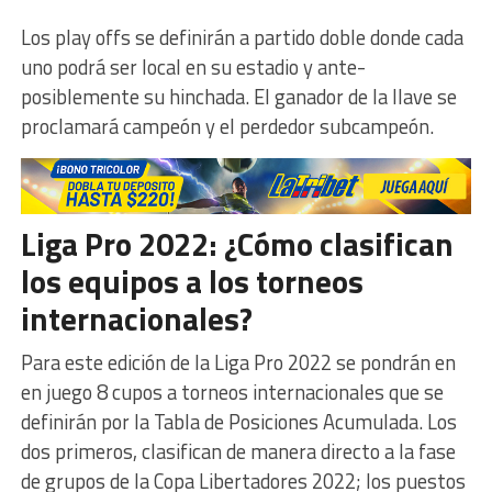
Los play offs se definirán a partido doble donde cada
uno podrá ser local en su estadio y ante-
posiblemente su hinchada. El ganador de la llave se
proclamará campeón y el perdedor subcampeón.
Liga Pro 2022: ¿Cómo clasifican
los equipos a los torneos
internacionales?
Para este edición de la Liga Pro 2022 se pondrán en
en juego 8 cupos a torneos internacionales que se
definirán por la Tabla de Posiciones Acumulada. Los
dos primeros, clasifican de manera directo a la fase
de grupos de la Copa Libertadores 2022; los puestos