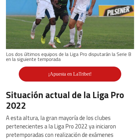
Los dos últimos equipos de la Liga Pro disputarán la Serie B
en la siguiente temporada
¡Apuesta en LaTribet!
Situación actual de la Liga Pro
2022
A esta altura, la gran mayoría de los clubes
pertenecientes a la Liga Pro 2022 ya iniciaron
pretemporadas con realización de exámenes