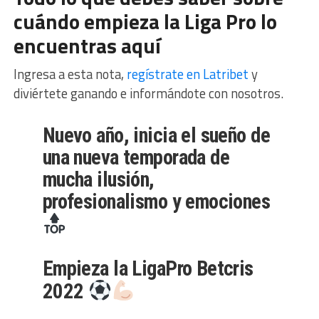
cuándo empieza la Liga Pro lo
encuentras aquí
Ingresa a esta nota,
regístrate en Latribet
y
diviértete ganando e informándote con nosotros.
Nuevo año, inicia el sueño de
una nueva temporada de
mucha ilusión,
profesionalismo y emociones
Empieza la LigaPro Betcris
2022