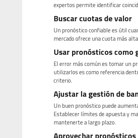
expertos permite identificar coinc
Buscar cuotas de valor
Un pronóstico confiable es útil cua
mercado ofrece una cuota más alta d
Usar pronósticos como g
El error más común es tomar un pr
utilizarlos es como referencia dent
criterio.
Ajustar la gestión de ba
Un buen pronóstico puede aumentar 
Establecer límites de apuesta y ma
mantenerte a largo plazo.
Aprovechar pronósticos 