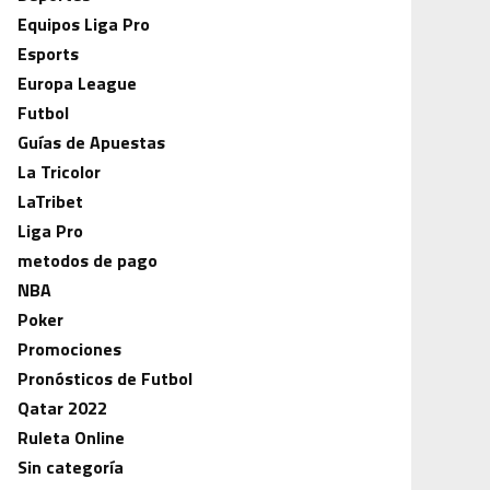
Equipos Liga Pro
Esports
Europa League
Futbol
Guías de Apuestas
La Tricolor
LaTribet
Liga Pro
metodos de pago
NBA
Poker
Promociones
Pronósticos de Futbol
Qatar 2022
Ruleta Online
Sin categoría