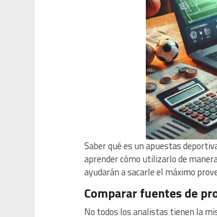
Saber qué es un apuestas deportiva
aprender cómo utilizarlo de manera
ayudarán a sacarle el máximo prov
Comparar fuentes de pr
No todos los analistas tienen la mi