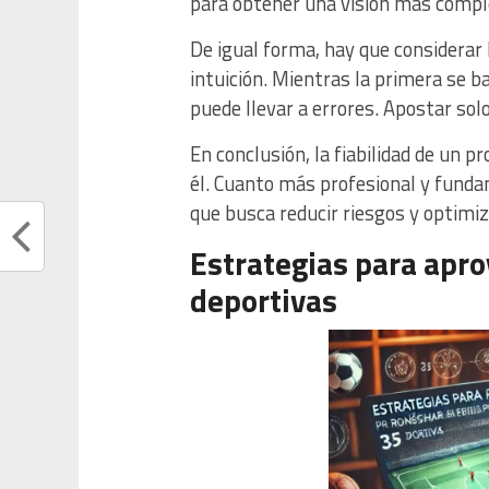
para obtener una visión más compl
De igual forma, hay que considerar l
intuición. Mientras la primera se 
puede llevar a errores. Apostar solo
En conclusión, la fiabilidad de un p
él. Cuanto más profesional y funda
que busca reducir riesgos y optimiz
Estrategias para apr
deportivas