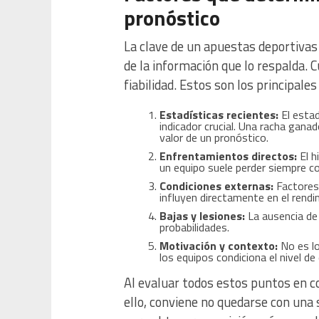
pronóstico
La clave de un apuestas deportivas 
de la información que lo respalda. C
fiabilidad. Estos son los principales
Estadísticas recientes:
El estad
indicador crucial. Una racha gana
valor de un pronóstico.
Enfrentamientos directos:
El h
un equipo suele perder siempre co
Condiciones externas:
Factores 
influyen directamente en el rendi
Bajas y lesiones:
La ausencia de 
probabilidades.
Motivación y contexto:
No es lo
los equipos condiciona el nivel de
Al evaluar todos estos puntos en c
ello, conviene no quedarse con una 