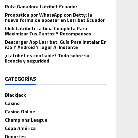
Ruta Ganadora Latribet Ecuador
Pronostica por WhatsApp con Betty: la
nueva forma de apostar en Latribet Ecuador
Club Latribet: La Guía Completa Para
Maximizar Tus Puntos Y Recompensas
Descargar App Latribet: Guía Para Instalar En
iOS Y Android Y Jugar Al Instante
¿Latribet es confiable? Todo sobre su
licencia y seguridad
CATEGORÍAS
Blackjack
Casino
Casino Online
Champions League
Copa América
Deportes