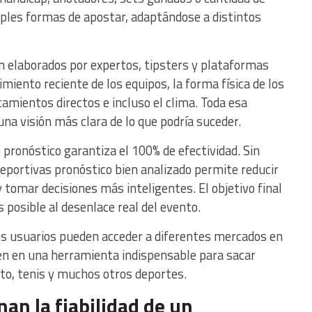
iples formas de apostar, adaptándose a distintos
on elaborados por expertos, tipsters y plataformas
miento reciente de los equipos, la forma física de los
amientos directos e incluso el clima. Toda esa
na visión más clara de lo que podría suceder.
pronóstico garantiza el 100% de efectividad. Sin
portivas pronóstico bien analizado permite reducir
y tomar decisiones más inteligentes. El objetivo final
s posible al desenlace real del evento.
los usuarios pueden acceder a diferentes mercados en
ten en una herramienta indispensable para sacar
sto, tenis y muchos otros deportes.
an la fiabilidad de un