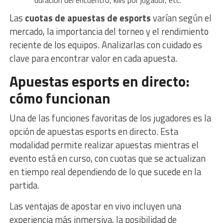
Las
cuotas de apuestas de esports
varían según el
mercado, la importancia del torneo y el rendimiento
reciente de los equipos. Analizarlas con cuidado es
clave para encontrar valor en cada apuesta.
Apuestas esports en directo:
cómo funcionan
Una de las funciones favoritas de los jugadores es la
opción de apuestas esports en directo. Esta
modalidad permite realizar apuestas mientras el
evento está en curso, con cuotas que se actualizan
en tiempo real dependiendo de lo que sucede en la
partida.
Las ventajas de apostar en vivo incluyen una
experiencia más inmersiva, la posibilidad de