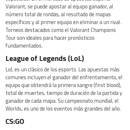
Valorant, se puede apostar al equipo ganador, al
número total de rondas, al resultado de mapas
específicos y al primer equipo en eliminar a un rival.
Torneos destacados como el Valorant Champions
Tour son ideales para hacer pronósticos
fundamentados.
League of Legends (LoL)
LoL es un clásico de los esports. Las apuestas más
comunes incluyen el ganador del enfrentamiento, el
equipo que obtendrá la primera sangre (first blood),
total de muertes, tiempo de duración de la partida y
ganador de cada mapa. Su campeonato mundial, el
Worlds, es uno de los eventos más grandes del año.
CS:GO