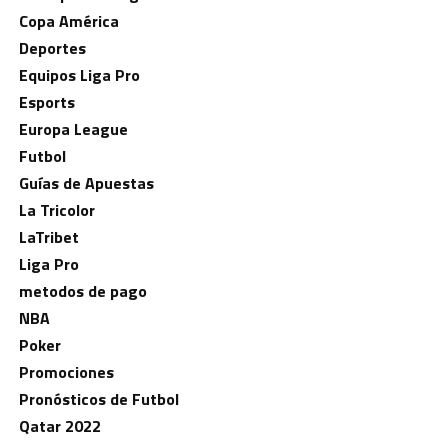
Copa América
Deportes
Equipos Liga Pro
Esports
Europa League
Futbol
Guías de Apuestas
La Tricolor
LaTribet
Liga Pro
metodos de pago
NBA
Poker
Promociones
Pronósticos de Futbol
Qatar 2022