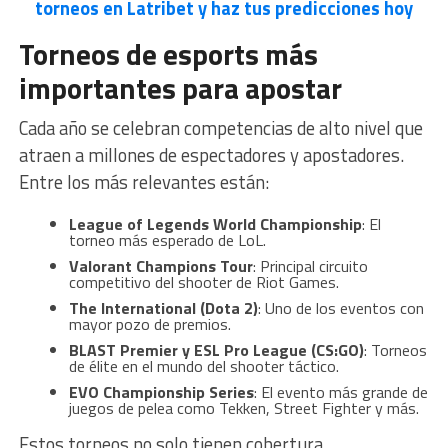
torneos en Latribet y haz tus predicciones hoy
Torneos de esports más
importantes para apostar
Cada año se celebran competencias de alto nivel que
atraen a millones de espectadores y apostadores.
Entre los más relevantes están:
League of Legends World Championship
: El
torneo más esperado de LoL.
Valorant Champions Tour
: Principal circuito
competitivo del shooter de Riot Games.
The International (Dota 2)
: Uno de los eventos con
mayor pozo de premios.
BLAST Premier y ESL Pro League (CS
:GO
)
: Torneos
de élite en el mundo del shooter táctico.
EVO Championship Series
: El evento más grande de
juegos de pelea como Tekken, Street Fighter y más.
Estos torneos no solo tienen cobertura