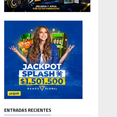
ENTRADAS RECIENTES