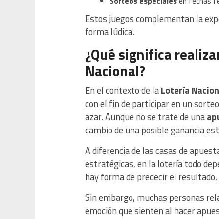
Sorteos especiales
en fechas fe
Estos juegos complementan la expe
forma lúdica.
¿Qué significa realiza
Nacional?
En el contexto de la
Lotería Nacion
con el fin de participar en un sort
azar. Aunque no se trate de una
ap
cambio de una posible ganancia est
A diferencia de las casas de apuest
estratégicas, en la lotería todo d
hay forma de predecir el resultado,
Sin embargo, muchas personas relac
emoción que sienten al hacer apues