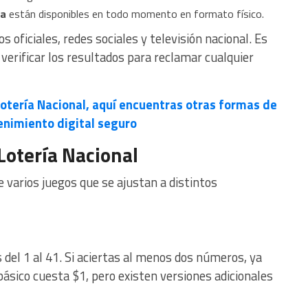
na
están disponibles en todo momento en formato físico.
 oficiales, redes sociales y televisión nacional. Es
verificar los resultados para reclamar cualquier
Lotería Nacional, aquí encuentras otras formas de
enimiento digital seguro
 Lotería Nacional
 varios juegos que se ajustan a distintos
 del 1 al 41. Si aciertas al menos dos números, ya
ásico cuesta $1, pero existen versiones adicionales