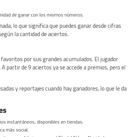
tunidad de ganar con los mismos números.
ada, lo que significa que puedes ganar desde cifras
gún la cantidad de aciertos.
s favoritos por sus grandes acumulados. El jugador
. A partir de 9 aciertos ya se accede a premios, pero el
isadas y reportajes cuando hay ganadores, lo que le da
es
ios instantáneos, disponibles en tiendas.
ica más social.