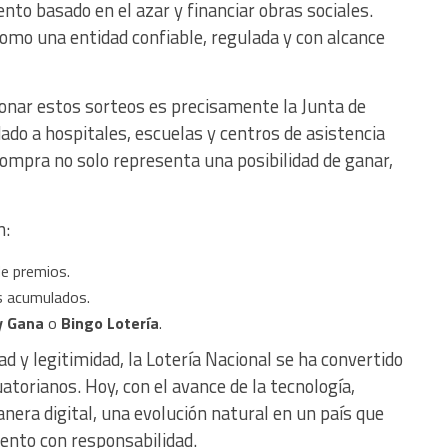
ento basado en el azar y financiar obras sociales.
mo una entidad confiable, regulada y con alcance
ionar estos sorteos es precisamente la Junta de
dado a hospitales, escuelas y centros de asistencia
 compra no solo representa una posibilidad de ganar,
n:
de premios.
s acumulados.
y Gana
o
Bingo Lotería
.
dad y legitimidad, la Lotería Nacional se ha convertido
atorianos. Hoy, con el avance de la tecnología,
nera digital, una evolución natural en un país que
ento con responsabilidad.