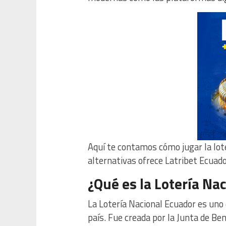
Aquí te contamos cómo jugar la lot
alternativas ofrece Latribet Ecuado
¿Qué es la Lotería Na
La Lotería Nacional Ecuador es uno
país. Fue creada por la Junta de Be