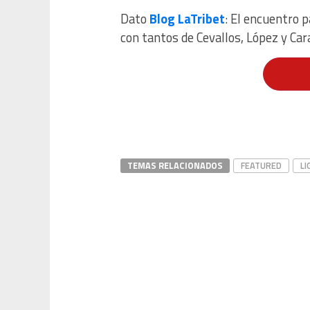
Dato
Blog LaTribet
: El encuentro p
con tantos de Cevallos, López y Cara
TEMAS RELACIONADOS
FEATURED
L