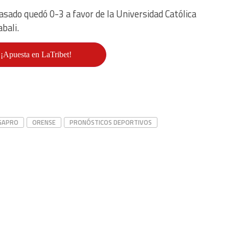
asado quedó 0-3 a favor de la Universidad Católica
bali.
¡Apuesta en LaTribet!
IGAPRO
ORENSE
PRONÓSTICOS DEPORTIVOS