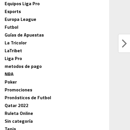
Equipos Liga Pro
Esports
Europa League
Futbol
Guías de Apuestas
La Tricolor
LaTribet
Liga Pro
metodos de pago
NBA
Poker
Promociones
Pronósticos de Futbol
Qatar 2022
Ruleta Online
Sin categoría
Tenis