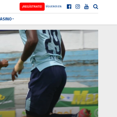
SÍGUENOS EN:
¡REGÍSTRATE!
ASINO