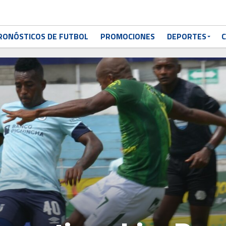
RONÓSTICOS DE FUTBOL
PROMOCIONES
DEPORTES
C