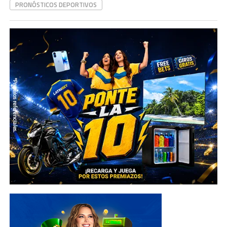
PRONÓSTICOS DEPORTIVOS