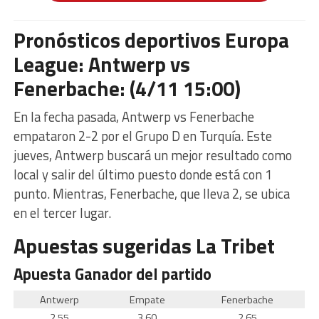
Pronósticos deportivos Europa
League:
Antwerp vs
Fenerbache: (4/11 15:00)
En la fecha pasada, Antwerp vs Fenerbache
empataron 2-2 por el Grupo D en Turquía. Este
jueves, Antwerp buscará un mejor resultado como
local y salir del último puesto donde está con 1
punto. Mientras, Fenerbache, que lleva 2, se ubica
en el tercer lugar.
Apuestas sugeridas La Tribet
Apuesta Ganador del partido
Antwerp
Empate
Fenerbache
2.55
3.60
2.65