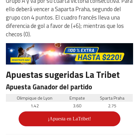
Grupo A y va por su cuarta victoria consecutiva. Para
ello deberá vencer a Saparta Praha, segundo del
grupo con 4 puntos. El cuadro francés lleva una
diferencia de gol a favor de (+6); mientras que los
checos (0).
Apuestas sugeridas La Tribet
Apuesta Ganador del partido
Olimpique de Lyon
Empate
Sparta Praha
1.42
3.60
2.75
¡Apuesta en LaTribet!