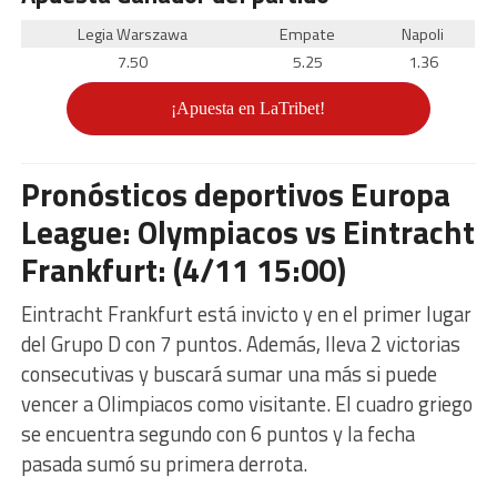
Legia Warszawa
Empate
Napoli
7.50
5.25
1.36
¡Apuesta en LaTribet!
Pronósticos deportivos Europa
League:
Olympiacos vs Eintracht
Frankfurt: (4/11 15:00)
Eintracht Frankfurt está invicto y en el primer lugar
del Grupo D con 7 puntos. Además, lleva 2 victorias
consecutivas y buscará sumar una más si puede
vencer a Olimpiacos como visitante. El cuadro griego
se encuentra segundo con 6 puntos y la fecha
pasada sumó su primera derrota.