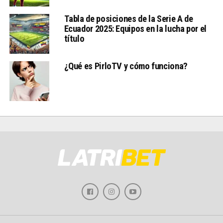
Tabla de posiciones de la Serie A de
Ecuador 2025: Equipos en la lucha por el
título
¿Qué es PirloTV y cómo funciona?