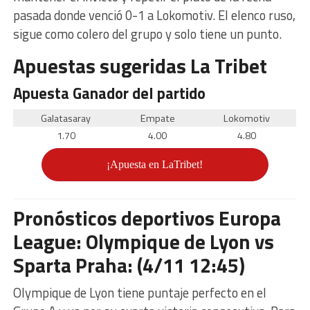
pasada donde venció 0-1 a Lokomotiv. El elenco ruso,
sigue como colero del grupo y solo tiene un punto.
Apuestas sugeridas La Tribet
Apuesta Ganador del partido
Galatasaray
Empate
Lokomotiv
1.70
4.00
4.80
¡Apuesta en LaTribet!
Pronósticos deportivos Europa
League:
Olympique de Lyon vs
Sparta Praha: (4/11 12:45)
Olympique de Lyon tiene puntaje perfecto en el