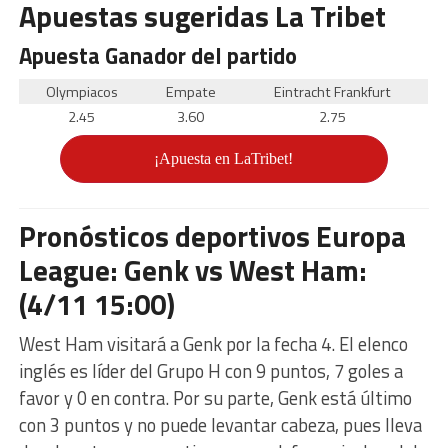
Apuestas sugeridas La Tribet
Apuesta Ganador del partido
Olympiacos
Empate
Eintracht Frankfurt
2.45
3.60
2.75
¡Apuesta en LaTribet!
Pronósticos deportivos Europa
League:
Genk vs West Ham:
(4/11 15:00)
West Ham visitará a Genk por la fecha 4. El elenco
inglés es líder del Grupo H con 9 puntos, 7 goles a
favor y 0 en contra. Por su parte, Genk está último
con 3 puntos y no puede levantar cabeza, pues lleva