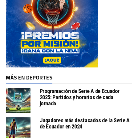
MÁS EN DEPORTES
Programación de Serie A de Ecuador
2025: Partidos y horarios de cada
jornada
Jugadores más destacados de la Serie A
de Ecuador en 2024