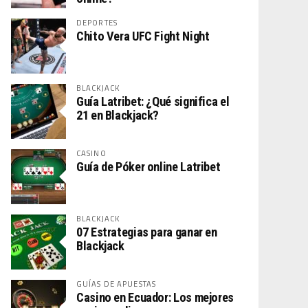
DEPORTES
Chito Vera UFC Fight Night
BLACKJACK
Guía Latribet: ¿Qué significa el
21 en Blackjack?
CASINO
Guía de Póker online Latribet
BLACKJACK
07 Estrategias para ganar en
Blackjack
GUÍAS DE APUESTAS
Casino en Ecuador: Los mejores