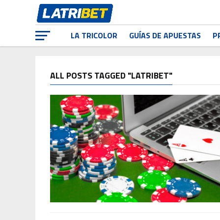
LA TRICOLOR
GUÍAS DE APUESTAS
P
ALL POSTS TAGGED "LATRIBET"