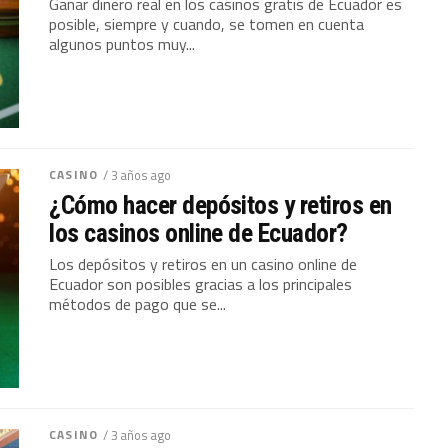
Ganar dinero real en los casinos gratis de Ecuador es
posible, siempre y cuando, se tomen en cuenta
algunos puntos muy...
CASINO
/ 3 años ago
¿Cómo hacer depósitos y retiros en
los casinos online de Ecuador?
Los depósitos y retiros en un casino online de
Ecuador son posibles gracias a los principales
métodos de pago que se...
CASINO
/ 3 años ago