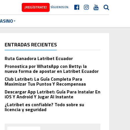
SÍGUENOS EN:
¡REGÍSTRATE!
ASINO
ENTRADAS RECIENTES
Ruta Ganadora Latribet Ecuador
Pronostica por WhatsApp con Betty: la
nueva forma de apostar en Latribet Ecuador
Club Latribet: La Guía Completa Para
Maximizar Tus Puntos Y Recompensas
Descargar App Latribet: Guía Para Instalar En
iOS Y Android Y Jugar Al Instante
¿Latribet es confiable? Todo sobre su
licencia y seguridad