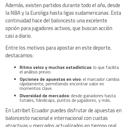
Además, existen partidos durante todo el año, desde
la NBA y la Euroliga hasta ligas sudamericanas. Esta
continuidad hace del baloncesto una excelente
opción para jugadores activos, que buscan acción
casi a diario.
Entre los motivos para apostar en este deporte,
destacamos:
Ritmo veloz y muchas estadísticas
: lo que facilita
el análisis previo.
Opciones de apuestas en vivo
: el marcador cambia
rápidamente, permitiendo encontrar valor en
momentos clave.
Diversidad de mercados
: desde ganadores hasta
totales, hándicaps, puntos de jugadores, y más.
En Latribet Ecuador puedes disfrutar de apuestas en
baloncesto nacional e internacional con cuotas
atractivas y mercados actualizados en tiempo real.