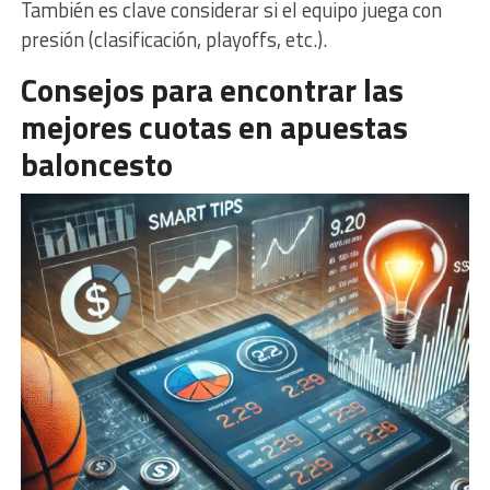
También es clave considerar si el equipo juega con
presión (clasificación, playoffs, etc.).
Consejos para encontrar las
mejores cuotas en apuestas
baloncesto