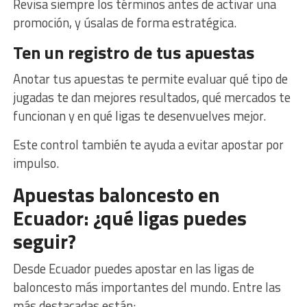
Revisa siempre los términos antes de activar una
promoción, y úsalas de forma estratégica.
Ten un registro de tus apuestas
Anotar tus apuestas te permite evaluar qué tipo de
jugadas te dan mejores resultados, qué mercados te
funcionan y en qué ligas te desenvuelves mejor.
Este control también te ayuda a evitar apostar por
impulso.
Apuestas baloncesto en
Ecuador: ¿qué ligas puedes
seguir?
Desde Ecuador puedes apostar en las ligas de
baloncesto más importantes del mundo. Entre las
más destacadas están: