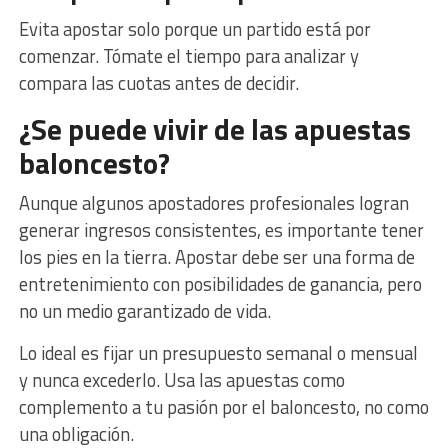
Evita apostar solo porque un partido está por
comenzar. Tómate el tiempo para analizar y
compara las cuotas antes de decidir.
¿Se puede vivir de las apuestas
baloncesto?
Aunque algunos apostadores profesionales logran
generar ingresos consistentes, es importante tener
los pies en la tierra. Apostar debe ser una forma de
entretenimiento con posibilidades de ganancia, pero
no un medio garantizado de vida.
Lo ideal es fijar un presupuesto semanal o mensual
y nunca excederlo. Usa las apuestas como
complemento a tu pasión por el baloncesto, no como
una obligación.