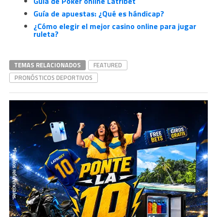
Guía de Póker online Latribet
Guía de apuestas: ¿Qué es hándicap?
¿Cómo elegir el mejor casino online para jugar
ruleta?
TEMAS RELACIONADOS
FEATURED
PRONÓSTICOS DEPORTIVOS