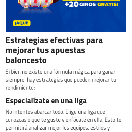
Estrategias efectivas para
mejorar tus apuestas
baloncesto
Si bien no existe una fórmula mágica para ganar
siempre, hay estrategias que pueden mejorar tu
rendimiento:
Especialízate en una liga
No intentes abarcar todo. Elige una liga que
conozcas o que te guste y enfócate en ella. Esto te
permitirá analizar mejor los equipos, estilos y