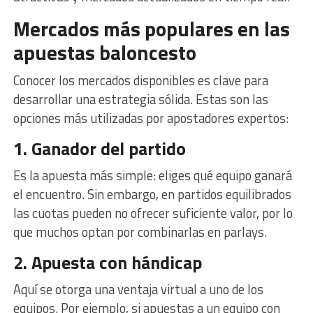
Mercados más populares en las
apuestas baloncesto
Conocer los mercados disponibles es clave para
desarrollar una estrategia sólida. Estas son las
opciones más utilizadas por apostadores expertos:
1. Ganador del partido
Es la apuesta más simple: eliges qué equipo ganará
el encuentro. Sin embargo, en partidos equilibrados
las cuotas pueden no ofrecer suficiente valor, por lo
que muchos optan por combinarlas en parlays.
2. Apuesta con hándicap
Aquí se otorga una ventaja virtual a uno de los
equipos. Por ejemplo, si apuestas a un equipo con