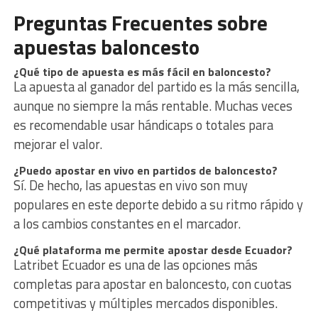
Preguntas Frecuentes sobre
apuestas baloncesto
¿Qué tipo de apuesta es más fácil en baloncesto?
La apuesta al ganador del partido es la más sencilla,
aunque no siempre la más rentable. Muchas veces
es recomendable usar hándicaps o totales para
mejorar el valor.
¿Puedo apostar en vivo en partidos de baloncesto?
Sí. De hecho, las apuestas en vivo son muy
populares en este deporte debido a su ritmo rápido y
a los cambios constantes en el marcador.
¿Qué plataforma me permite apostar desde Ecuador?
Latribet Ecuador es una de las opciones más
completas para apostar en baloncesto, con cuotas
competitivas y múltiples mercados disponibles.