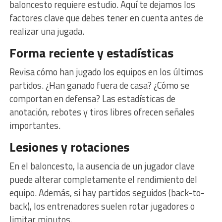
baloncesto requiere estudio. Aquí te dejamos los
factores clave que debes tener en cuenta antes de
realizar una jugada.
Forma reciente y estadísticas
Revisa cómo han jugado los equipos en los últimos
partidos. ¿Han ganado fuera de casa? ¿Cómo se
comportan en defensa? Las estadísticas de
anotación, rebotes y tiros libres ofrecen señales
importantes.
Lesiones y rotaciones
En el baloncesto, la ausencia de un jugador clave
puede alterar completamente el rendimiento del
equipo. Además, si hay partidos seguidos (back-to-
back), los entrenadores suelen rotar jugadores o
limitar minutos.