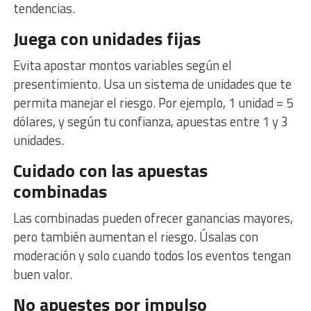
tendencias.
Juega con unidades fijas
Evita apostar montos variables según el
presentimiento. Usa un sistema de unidades que te
permita manejar el riesgo. Por ejemplo, 1 unidad = 5
dólares, y según tu confianza, apuestas entre 1 y 3
unidades.
Cuidado con las apuestas
combinadas
Las combinadas pueden ofrecer ganancias mayores,
pero también aumentan el riesgo. Úsalas con
moderación y solo cuando todos los eventos tengan
buen valor.
No apuestes por impulso