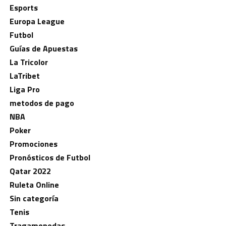
Esports
Europa League
Futbol
Guías de Apuestas
La Tricolor
LaTribet
Liga Pro
metodos de pago
NBA
Poker
Promociones
Pronósticos de Futbol
Qatar 2022
Ruleta Online
Sin categoría
Tenis
Tragamonedas