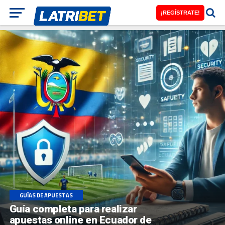
¡REGÍSTRATE!
GUÍAS DE APUESTAS
Guía completa para realizar
apuestas online en Ecuador de