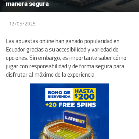
manera segura
12/05/2025
Las apuestas online han ganado popularidad en
Ecuador gracias a su accesibilidad y variedad de
opciones. Sin embargo, es importante saber cómo
jugar con responsabilidad y de forma segura para
disfrutar al máximo de la experiencia.