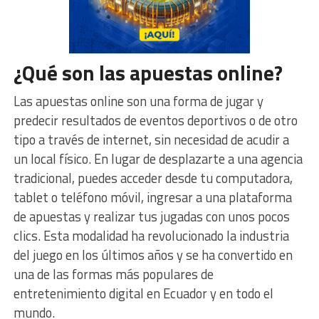
¿Qué son las apuestas online?
Las apuestas online son una forma de jugar y
predecir resultados de eventos deportivos o de otro
tipo a través de internet, sin necesidad de acudir a
un local físico. En lugar de desplazarte a una agencia
tradicional, puedes acceder desde tu computadora,
tablet o teléfono móvil, ingresar a una plataforma
de apuestas y realizar tus jugadas con unos pocos
clics. Esta modalidad ha revolucionado la industria
del juego en los últimos años y se ha convertido en
una de las formas más populares de
entretenimiento digital en Ecuador y en todo el
mundo.