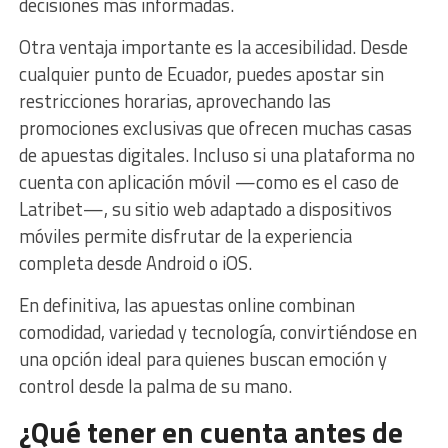
decisiones más informadas.
Otra ventaja importante es la accesibilidad. Desde
cualquier punto de Ecuador, puedes apostar sin
restricciones horarias, aprovechando las
promociones exclusivas que ofrecen muchas casas
de apuestas digitales. Incluso si una plataforma no
cuenta con aplicación móvil —como es el caso de
Latribet—, su sitio web adaptado a dispositivos
móviles permite disfrutar de la experiencia
completa desde Android o iOS.
En definitiva, las apuestas online combinan
comodidad, variedad y tecnología, convirtiéndose en
una opción ideal para quienes buscan emoción y
control desde la palma de su mano.
¿Qué tener en cuenta antes de