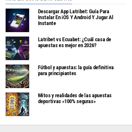
Descargar App Latribet: Guía Para
Instalar En iOS Y Android Y Jugar Al
Instante
Latribet vs Ecuabet: ¿Cuál casa de
apuestas es mejor en 2026?
Fútbol y apuestas: la guía definitiva
para principiantes
Mitos y realidades de las apuestas
deportivas «100% seguras»