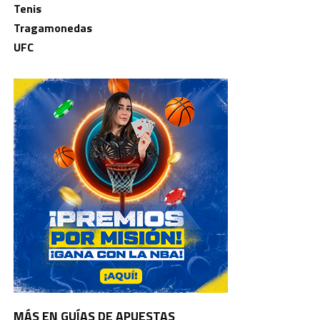
Tenis
Tragamonedas
UFC
MÁS EN GUÍAS DE APUESTAS