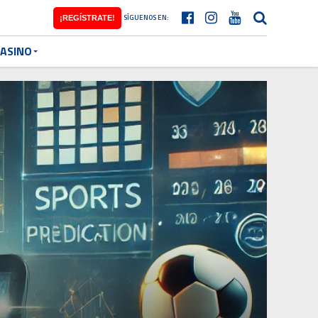
SÍGUENOS EN:
¡REGÍSTRATE!
ASINO