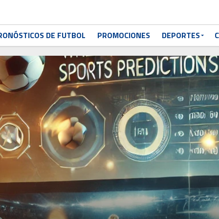
RONÓSTICOS DE FUTBOL
PROMOCIONES
DEPORTES
C