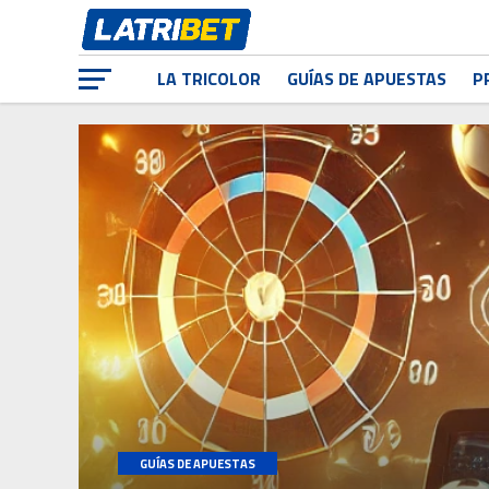
LA TRICOLOR
GUÍAS DE APUESTAS
P
GUÍAS DE APUESTAS