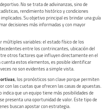
deportivo. No se trata de adivinanzas, sino de
adísticas, rendimiento histórico y condiciones
implicados. Su objetivo principal es brindar una guía
tomar decisiones más informadas y con mayor
 múltiples variables: el estado físico de los
tecedentes entre los contrincantes, ubicación del
ntre otros factores que influyen directamente en el
n cuenta estos elementos, es posible identificar
eces no son evidentes a simple vista.
ortivas
, los pronósticos son clave porque permiten
or con las cuotas que ofrecen las casas de apuestas.
 indica que un equipo tiene más posibilidades de
 se presenta una oportunidad de valor. Este tipo de
ienes buscan apostar con estrategia.