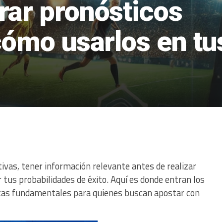
rar pronósticos
cómo usarlos en tu
ivas, tener información relevante antes de realizar
 tus probabilidades de éxito. Aquí es donde entran los
tas fundamentales para quienes buscan apostar con