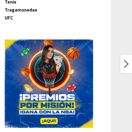
Tenis
Tragamonedas
UFC