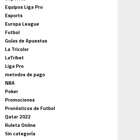
Equipos Liga Pro
Esports
Europa League
Futbol
Guías de Apuestas
La Tricolor
LaTribet
Liga Pro
metodos de pago
NBA
Poker
Promociones
Pronósticos de Futbol
Qatar 2022
Ruleta Online
Sin categoría