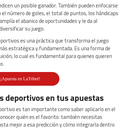
redicen un posible ganador. También pueden enfocarse
el número de goles, el total de puntos, los hándicaps
amplía el abanico de oportunidades y le da al
versificar su juego.
eportivos es una práctica que transforma el juego
más estratégica y fundamentada. Es una forma de
tuición, lo cual es fundamental para quienes quieren
o.
¡Apuesta en LaTribet!
s deportivos en tus apuestas
portivo es tan importante como saber aplicarlo en el
nocer quién es el favorito: también necesitas
usta mejor a esa predicción y cómo integrarla dentro