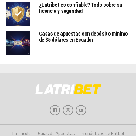
¿Latribet es confiable? Todo sobre su
licencia y seguridad
Casas de apuestas con depósito mínimo
de $5 dólares en Ecuador
La Tricolor
Guías de Apuestas
Pronósticos de Futbol