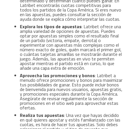
determinado y determinan cuánto puedes ganar. En
Latribet encontrarás cuotas competitivas para
todos los partidos de la Copa América. Si eres nuevo
en las apuestas, puedes consultar la sección de
ayuda donde se explica cómo interpretar las cuotas.
Explora los tipos de apuestas
: Latribet ofrece una
amplia variedad de opciones de apuestas. Puedes
optar por apuestas simples como el resultado final
de un partido (victoria, empate, derrota) o
experimentar con apuestas más complejas como el
número exacto de goles, quién marcará el primer gol,
o cuántas tarjetas amarillas se mostrarán durante el
juego. Además, las apuestas en vivo te permiten
apostar mientras el partido está en curso, lo que
añade una capa extra de emoción.
Aprovecha las promociones y bonos
: Latribet a
menudo ofrece promociones y bonos para maximizar
tus posibilidades de ganar. Esto puede incluir bonos
de bienvenida para nuevos usuarios, apuestas gratis,
y promociones especiales durante la Copa América.
Asegúrate de revisar regularmente la sección de
promociones en el sitio web para aprovechar estas
ofertas.
Realiza tus apuestas
: Una vez que hayas decidido
en qué quieres apostar y estés familiarizado con las
cuotas, es hora de hacer tus apuestas. Solo debes
seleccionar el partido y el tipo de apuesta que