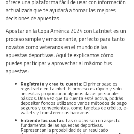
ofrece una plataforma fácil de usar con información
actualizada que te ayudará a tomar las mejores
decisiones de apuestas.
Apostar en la Copa América 2024 con Latribet es un
proceso simple y emocionante, perfecto para tanto
novatos como veteranos en el mundo de las
apuestas deportivas. Aquí te explicamos cómo
puedes participar y aprovechar al máximo tus
apuestas:
Regístrate y crea tu cuenta
: El primer paso es
registrarte en Latribet. El proceso es rápido y solo
necesitas proporcionar algunos datos personales
básicos. Una vez que tu cuenta esté activa, podrás
depositar fondos utilizando varios métodos de pago
seguros y convenientes, como tarjetas de crédito, e-
wallets y transferencias bancarias.
Entiende las cuotas
: Las cuotas son un aspecto
fundamental de las apuestas deportivas.
Representan la probabilidad de un resultado