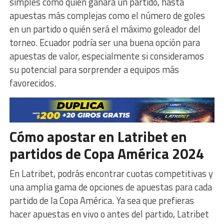
simples como quién ganará un partido, hasta
apuestas más complejas como el número de goles
en un partido o quién será el máximo goleador del
torneo. Ecuador podría ser una buena opción para
apuestas de valor, especialmente si consideramos
su potencial para sorprender a equipos más
favorecidos.
Cómo apostar en Latribet en
partidos de Copa América 2024
En Latribet, podrás encontrar cuotas competitivas y
una amplia gama de opciones de apuestas para cada
partido de la Copa América. Ya sea que prefieras
hacer apuestas en vivo o antes del partido, Latribet