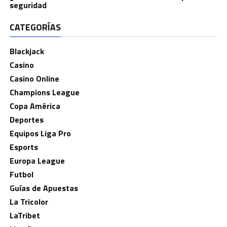
seguridad
CATEGORÍAS
Blackjack
Casino
Casino Online
Champions League
Copa América
Deportes
Equipos Liga Pro
Esports
Europa League
Futbol
Guías de Apuestas
La Tricolor
LaTribet