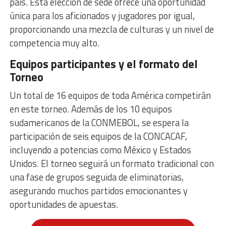
país. Esta elección de sede ofrece una oportunidad
única para los aficionados y jugadores por igual,
proporcionando una mezcla de culturas y un nivel de
competencia muy alto.
Equipos participantes y el formato del
Torneo
Un total de 16 equipos de toda América competirán
en este torneo. Además de los 10 equipos
sudamericanos de la CONMEBOL, se espera la
participación de seis equipos de la CONCACAF,
incluyendo a potencias como México y Estados
Unidos. El torneo seguirá un formato tradicional con
una fase de grupos seguida de eliminatorias,
asegurando muchos partidos emocionantes y
oportunidades de apuestas.