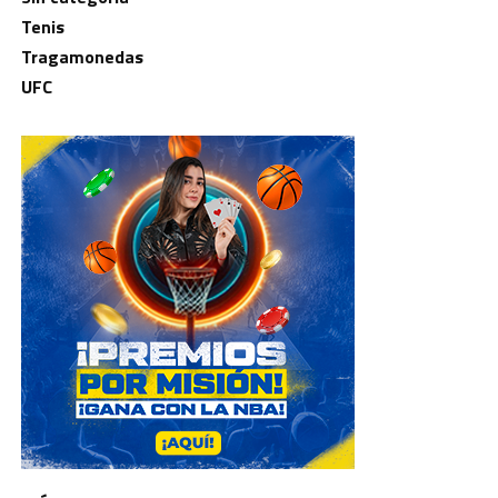
Tenis
Tragamonedas
UFC