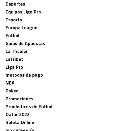
Deportes
Equipos Liga Pro
Esports
Europa League
Futbol
Guías de Apuestas
La Tricolor
LaTribet
Liga Pro
metodos de pago
NBA
Poker
Promociones
Pronósticos de Futbol
Qatar 2022
Ruleta Online
Sin categoría