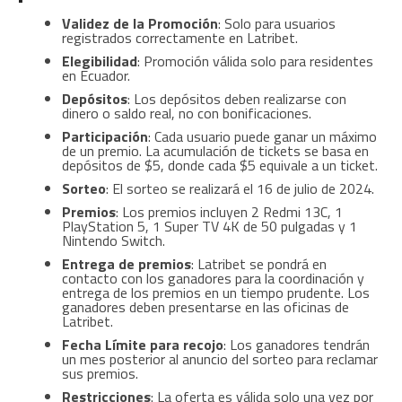
Validez de la Promoción
: Solo para usuarios
registrados correctamente en Latribet.
Elegibilidad
: Promoción válida solo para residentes
en Ecuador.
Depósitos
: Los depósitos deben realizarse con
dinero o saldo real, no con bonificaciones.
Participación
: Cada usuario puede ganar un máximo
de un premio. La acumulación de tickets se basa en
depósitos de $5, donde cada $5 equivale a un ticket.
Sorteo
: El sorteo se realizará el 16 de julio de 2024.
Premios
: Los premios incluyen 2 Redmi 13C, 1
PlayStation 5, 1 Super TV 4K de 50 pulgadas y 1
Nintendo Switch.
Entrega de premios
: Latribet se pondrá en
contacto con los ganadores para la coordinación y
entrega de los premios en un tiempo prudente. Los
ganadores deben presentarse en las oficinas de
Latribet.
Fecha Límite para recojo
: Los ganadores tendrán
un mes posterior al anuncio del sorteo para reclamar
sus premios.
Restricciones
: La oferta es válida solo una vez por