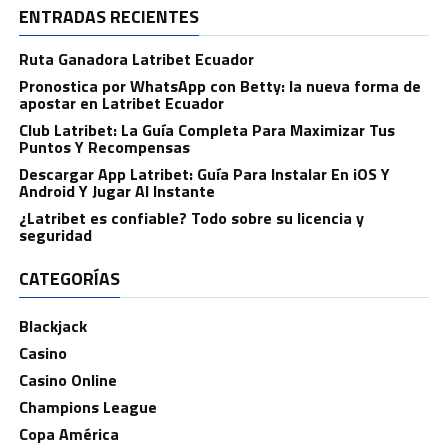
ENTRADAS RECIENTES
Ruta Ganadora Latribet Ecuador
Pronostica por WhatsApp con Betty: la nueva forma de
apostar en Latribet Ecuador
Club Latribet: La Guía Completa Para Maximizar Tus
Puntos Y Recompensas
Descargar App Latribet: Guía Para Instalar En iOS Y
Android Y Jugar Al Instante
¿Latribet es confiable? Todo sobre su licencia y
seguridad
CATEGORÍAS
Blackjack
Casino
Casino Online
Champions League
Copa América