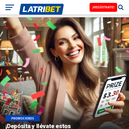
¡REGÍSTRATE!
PROMOCIONES
¡Depósita y llévate estos