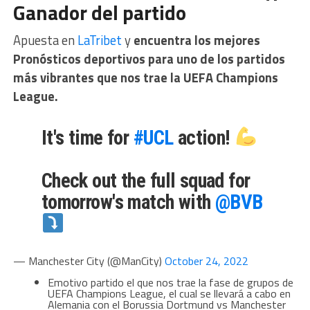
Ganador del partido
Apuesta en
LaTribet
y
encuentra los mejores
Pronósticos deportivos para uno de los partidos
más vibrantes que nos trae la UEFA Champions
League.
It's time for
#UCL
action!
Check out the full squad for
tomorrow's match with
@BVB
— Manchester City (@ManCity)
October 24, 2022
Emotivo partido el que nos trae la fase de grupos de
UEFA Champions League, el cual se llevará a cabo en
Alemania con el Borussia Dortmund vs Manchester