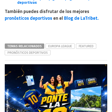
deportivas
También puedes disfrutar de los mejores
pronósticos deportivos
en
el
Blog de LaTribet.
TEMAS RELACIONADOS
EUROPA LEAGUE
FEATURED
PRONÓSTICOS DEPORTIVOS