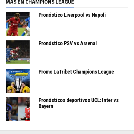
MÁS EN CHAMPIONS LEAGUE
Pronóstico Liverpool vs Napoli
Pronóstico PSV vs Arsenal
Promo LaTribet Champions League
Pronósticos deportivos UCL: Inter vs
Bayern