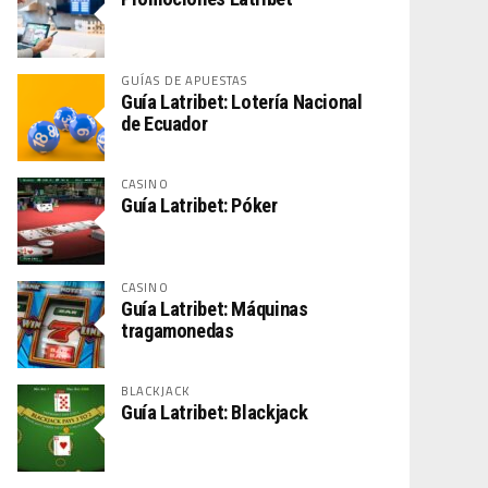
GUÍAS DE APUESTAS
Guía Latribet: Lotería Nacional
de Ecuador
CASINO
Guía Latribet: Póker
CASINO
Guía Latribet: Máquinas
tragamonedas
BLACKJACK
Guía Latribet: Blackjack