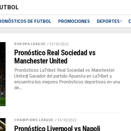
FUTBOL
RONÓSTICOS DE FUTBOL
PROMOCIONES
DEPORTES
C
EUROPA LEAGUE
/
31/10/2022
Pronóstico Real Sociedad vs
Manchester United
Pronósticos LaTribet Real Sociedad vs Manchester
United| Ganador del partido Apuesta en LaTribet y
encuentra los mejores Pronósticos deportivos en una
de...
CHAMPIONS LEAGUE
/
31/10/2022
Pronóstico Liverpool vs Napoli