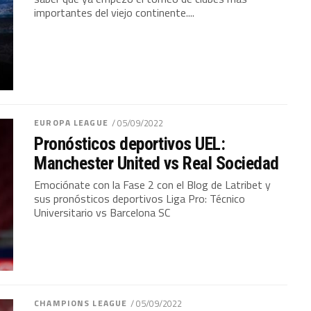
importantes del viejo continente....
EUROPA LEAGUE
/
05/09/2022
Pronósticos deportivos UEL:
Manchester United vs Real Sociedad
Emociónate con la Fase 2 con el Blog de Latribet y
sus pronósticos deportivos Liga Pro: Técnico
Universitario vs Barcelona SC
CHAMPIONS LEAGUE
/
05/09/2022