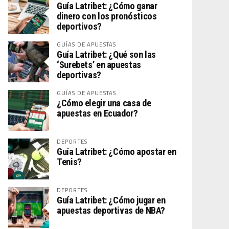
Guía Latribet: ¿Cómo ganar
dinero con los pronósticos
deportivos?
GUÍAS DE APUESTAS
Guía Latribet: ¿Qué son las
‘Surebets’ en apuestas
deportivas?
GUÍAS DE APUESTAS
¿Cómo elegir una casa de
apuestas en Ecuador?
DEPORTES
Guía Latribet: ¿Cómo apostar en
Tenis?
DEPORTES
Guía Latribet: ¿Cómo jugar en
apuestas deportivas de NBA?