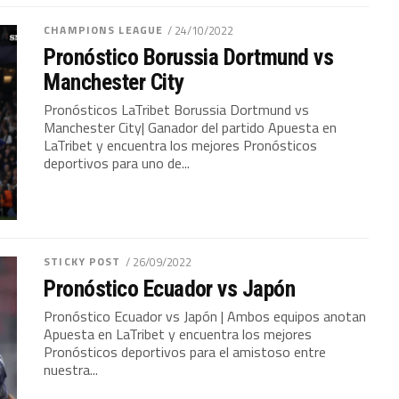
CHAMPIONS LEAGUE
/
24/10/2022
Pronóstico Borussia Dortmund vs
Manchester City
Pronósticos LaTribet Borussia Dortmund vs
Manchester City| Ganador del partido Apuesta en
LaTribet y encuentra los mejores Pronósticos
deportivos para uno de...
STICKY POST
/
26/09/2022
Pronóstico Ecuador vs Japón
Pronóstico Ecuador vs Japón | Ambos equipos anotan
Apuesta en LaTribet y encuentra los mejores
Pronósticos deportivos para el amistoso entre
nuestra...