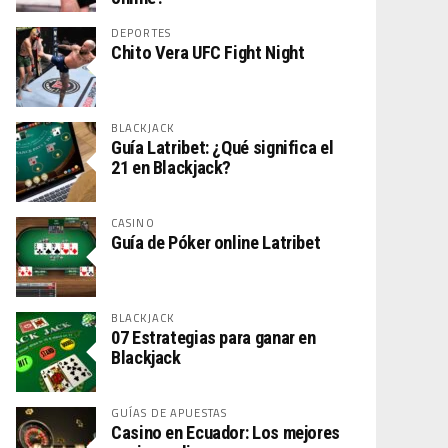
DEPORTES
Chito Vera UFC Fight Night
BLACKJACK
Guía Latribet: ¿Qué significa el
21 en Blackjack?
CASINO
Guía de Póker online Latribet
BLACKJACK
07 Estrategias para ganar en
Blackjack
GUÍAS DE APUESTAS
Casino en Ecuador: Los mejores