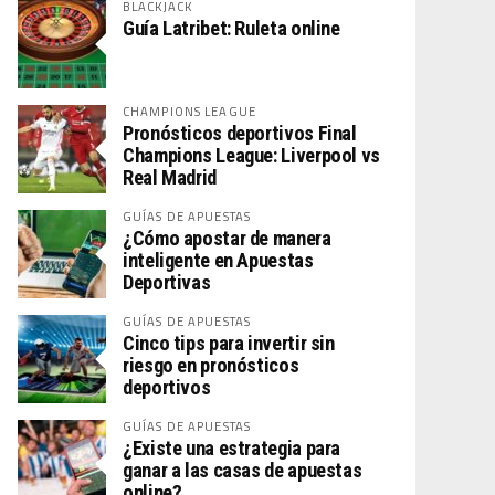
BLACKJACK
Guía Latribet: Ruleta online
CHAMPIONS LEAGUE
Pronósticos deportivos Final
Champions League: Liverpool vs
Real Madrid
GUÍAS DE APUESTAS
¿Cómo apostar de manera
inteligente en Apuestas
Deportivas
GUÍAS DE APUESTAS
Cinco tips para invertir sin
riesgo en pronósticos
deportivos
GUÍAS DE APUESTAS
¿Existe una estrategia para
ganar a las casas de apuestas
online?