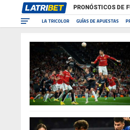
PRONÓSTICOS DE 
LA TRICOLOR
GUÍAS DE APUESTAS
P