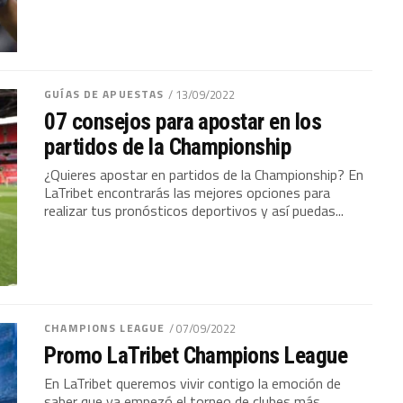
GUÍAS DE APUESTAS
/
13/09/2022
07 consejos para apostar en los
partidos de la Championship
¿Quieres apostar en partidos de la Championship? En
LaTribet encontrarás las mejores opciones para
realizar tus pronósticos deportivos y así puedas...
CHAMPIONS LEAGUE
/
07/09/2022
Promo LaTribet Champions League
En LaTribet queremos vivir contigo la emoción de
saber que ya empezó el torneo de clubes más