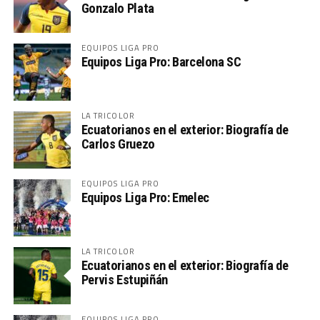
Gonzalo Plata
EQUIPOS LIGA PRO
Equipos Liga Pro: Barcelona SC
LA TRICOLOR
Ecuatorianos en el exterior: Biografía de
Carlos Gruezo
EQUIPOS LIGA PRO
Equipos Liga Pro: Emelec
LA TRICOLOR
Ecuatorianos en el exterior: Biografía de
Pervis Estupiñán
EQUIPOS LIGA PRO