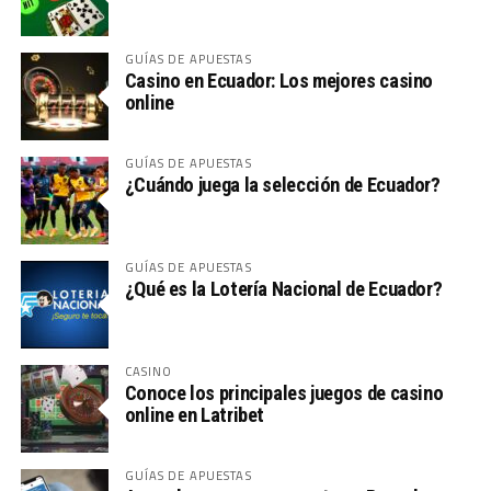
GUÍAS DE APUESTAS
Casino en Ecuador: Los mejores casino
online
GUÍAS DE APUESTAS
¿Cuándo juega la selección de Ecuador?
GUÍAS DE APUESTAS
¿Qué es la Lotería Nacional de Ecuador?
CASINO
Conoce los principales juegos de casino
online en Latribet
GUÍAS DE APUESTAS