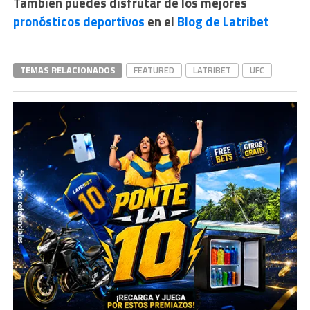
También puedes disfrutar de los mejores
pronósticos deportivos
en
el
Blog de Latribet
TEMAS RELACIONADOS
FEATURED
LATRIBET
UFC