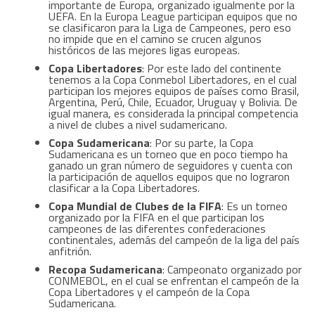
importante de Europa, organizado igualmente por la
UEFA. En la Europa League participan equipos que no
se clasificaron para la Liga de Campeones, pero eso
no impide que en el camino se crucen algunos
históricos de las mejores ligas europeas.
Copa Libertadores
: Por este lado del continente
tenemos a la Copa Conmebol Libertadores, en el cual
participan los mejores equipos de países como Brasil,
Argentina, Perú, Chile, Ecuador, Uruguay y Bolivia. De
igual manera, es considerada la principal competencia
a nivel de clubes a nivel sudamericano.
Copa Sudamericana
: Por su parte, la Copa
Sudamericana es un torneo que en poco tiempo ha
ganado un gran número de seguidores y cuenta con
la participación de aquellos equipos que no lograron
clasificar a la Copa Libertadores.
Copa Mundial de Clubes de la FIFA
: Es un torneo
organizado por la FIFA en el que participan los
campeones de las diferentes confederaciones
continentales, además del campeón de la liga del país
anfitrión.
Recopa Sudamericana
: Campeonato organizado por
CONMEBOL, en el cual se enfrentan el campeón de la
Copa Libertadores y el campeón de la Copa
Sudamericana.