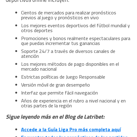
Cientos de mercados para realizar pronósticos
previos al juego y pronósticos en vivo
Los mejores eventos deportivos del fútbol mundial y
otros deportes
Promociones y bonos realmente espectaculares para
que puedas incrementar tus ganancias
Soporte 24/7 a través de diversos canales de
atención
Los mejores métodos de pago disponibles en el
mercado nacional
Estrictas políticas de Juego Responsable
Versión móvil de gran desempeño
Interfaz que permite fácil navegación
Años de experiencia en el rubro a nivel nacional y en
otras partes de la región
Sigue leyendo más en el Blog de Latribet:
Accede a la Guía Liga Pro más completa aquí