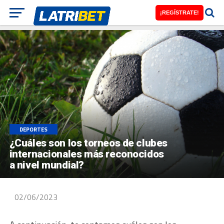
¡REGÍSTRATE!
DEPORTES
¿Cuáles son los torneos de clubes
internacionales más reconocidos
a nivel mundial?
02/06/2023