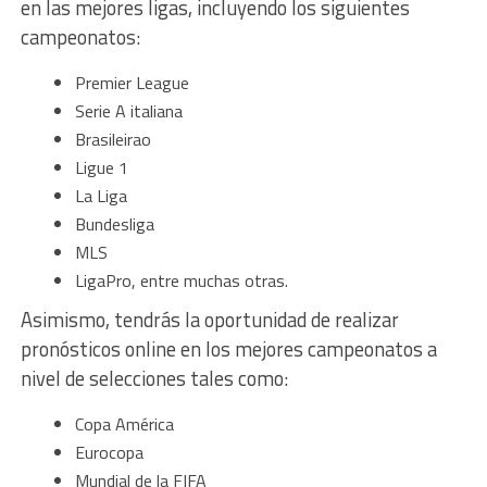
en las mejores ligas, incluyendo los siguientes
campeonatos:
Premier League
Serie A italiana
Brasileirao
Ligue 1
La Liga
Bundesliga
MLS
LigaPro, entre muchas otras.
Asimismo, tendrás la oportunidad de realizar
pronósticos online en los mejores campeonatos a
nivel de selecciones tales como:
Copa América
Eurocopa
Mundial de la FIFA