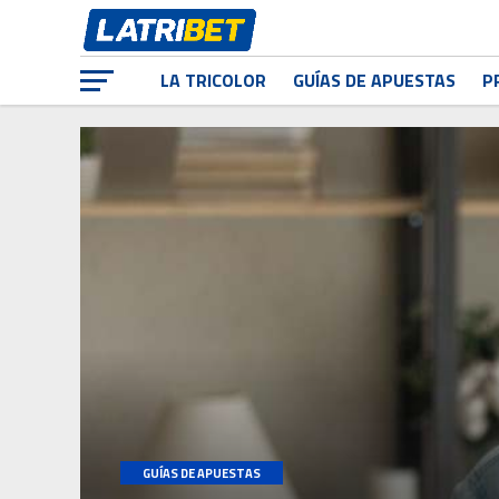
LA TRICOLOR
GUÍAS DE APUESTAS
P
GUÍAS DE APUESTAS