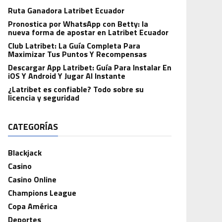
Ruta Ganadora Latribet Ecuador
Pronostica por WhatsApp con Betty: la
nueva forma de apostar en Latribet Ecuador
Club Latribet: La Guía Completa Para
Maximizar Tus Puntos Y Recompensas
Descargar App Latribet: Guía Para Instalar En
iOS Y Android Y Jugar Al Instante
¿Latribet es confiable? Todo sobre su
licencia y seguridad
CATEGORÍAS
Blackjack
Casino
Casino Online
Champions League
Copa América
Deportes