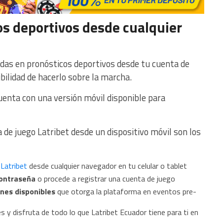
os deportivos desde cualquier
gadas en pronósticos deportivos desde tu cuenta de
ibilidad de hacerlo sobre la marcha.
 cuenta con una versión móvil disponible para
 de juego Latribet desde un dispositivo móvil son los
 Latribet
desde cualquier navegador en tu celular o tablet
contraseña
o procede a registrar una cuenta de juego
ones disponibles
que otorga la plataforma en eventos pre-
s y disfruta de todo lo que Latribet Ecuador tiene para ti en