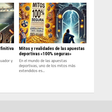
finitiva
Mitos y realidades de las apuestas
deportivas «100% seguras»
cuador y
En el mundo de las apuestas
deportivas, uno de los mitos más
extendidos es...