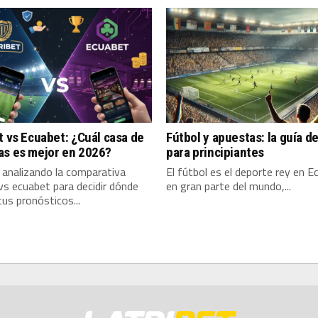
t vs Ecuabet: ¿Cuál casa de
Fútbol y apuestas: la guía de
as es mejor en 2026?
para principiantes
 analizando la comparativa
El fútbol es el deporte rey en E
 vs ecuabet para decidir dónde
en gran parte del mundo,...
tus pronósticos...