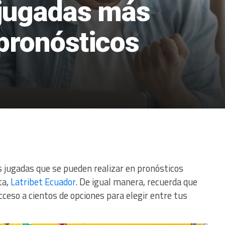
 jugadas más
pronósticos
s jugadas que se pueden realizar en pronósticos
ta,
Latribet Ecuador
. De igual manera, recuerda que
ceso a cientos de opciones para elegir entre tus