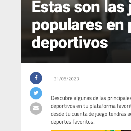
Estas son las
populares en 
deportivos
31/05/2023
Descubre algunas de las principale
deportivos en tu plataforma favori
desde tu cuenta de juego tendrás ac
deportes favoritos.