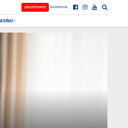
SÍGUENOS EN:
¡REGÍSTRATE!
ASINO