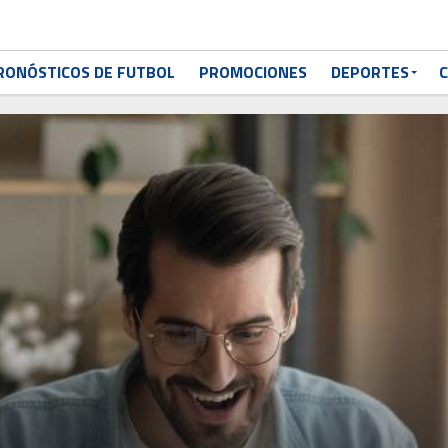
RONÓSTICOS DE FUTBOL
PROMOCIONES
DEPORTES
C