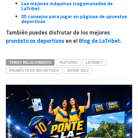
Las mejores máquinas tragamonedas de
LaTribet
05 consejos para jugar en páginas de apuestas
deportivas
También puedes disfrutar de los mejores
pronósticos deportivos
en
el
Blog de LaTribet.
TEMAS RELACIONADOS
FEATURED
LATRIBET
PRONÓSTICOS DEPORTIVOS
QATAR 2022