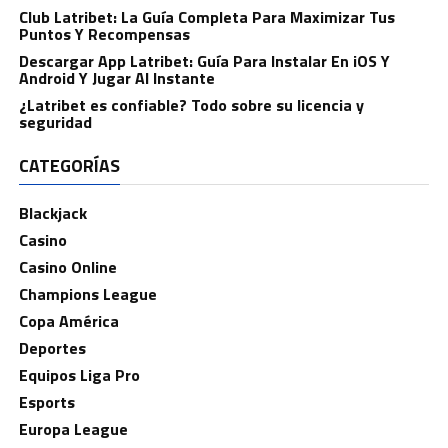
Club Latribet: La Guía Completa Para Maximizar Tus
Puntos Y Recompensas
Descargar App Latribet: Guía Para Instalar En iOS Y
Android Y Jugar Al Instante
¿Latribet es confiable? Todo sobre su licencia y
seguridad
CATEGORÍAS
Blackjack
Casino
Casino Online
Champions League
Copa América
Deportes
Equipos Liga Pro
Esports
Europa League