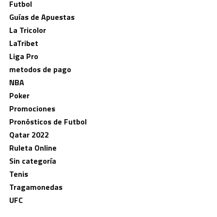
Futbol
Guías de Apuestas
La Tricolor
LaTribet
Liga Pro
metodos de pago
NBA
Poker
Promociones
Pronósticos de Futbol
Qatar 2022
Ruleta Online
Sin categoría
Tenis
Tragamonedas
UFC