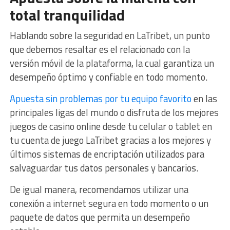
total tranquilidad
Hablando sobre la seguridad en LaTribet, un punto
que debemos resaltar es el relacionado con la
versión móvil de la plataforma, la cual garantiza un
desempeño óptimo y confiable en todo momento.
Apuesta sin problemas por tu equipo favorito
en las
principales ligas del mundo o disfruta de los mejores
juegos de casino online desde tu celular o tablet en
tu cuenta de juego LaTribet gracias a los mejores y
últimos sistemas de encriptación utilizados para
salvaguardar tus datos personales y bancarios.
De igual manera, recomendamos utilizar una
conexión a internet segura en todo momento o un
paquete de datos que permita un desempeño