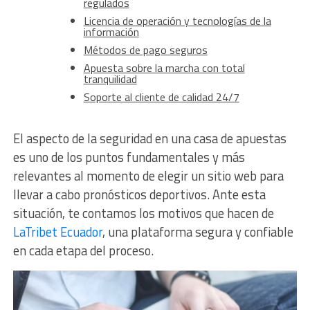
regulados
Licencia de operación y tecnologías de la
información
Métodos de pago seguros
Apuesta sobre la marcha con total
tranquilidad
Soporte al cliente de calidad 24/7
El aspecto de la seguridad en una casa de apuestas
es uno de los puntos fundamentales y más
relevantes al momento de elegir un sitio web para
llevar a cabo pronósticos deportivos. Ante esta
situación, te contamos los motivos que hacen de
LaTribet Ecuador
, una plataforma segura y confiable
en cada etapa del proceso.