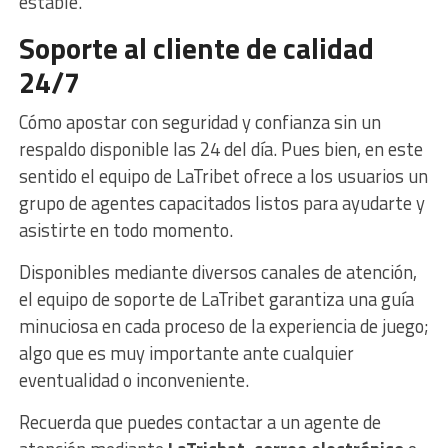
estable.
Soporte al cliente de calidad
24/7
Cómo apostar con seguridad y confianza sin un
respaldo disponible las 24 del día. Pues bien, en este
sentido el equipo de LaTribet ofrece a los usuarios un
grupo de agentes capacitados listos para ayudarte y
asistirte en todo momento.
Disponibles mediante diversos canales de atención,
el equipo de soporte de LaTribet garantiza una guía
minuciosa en cada proceso de la experiencia de juego;
algo que es muy importante ante cualquier
eventualidad o inconveniente.
Recuerda que puedes contactar a un agente de