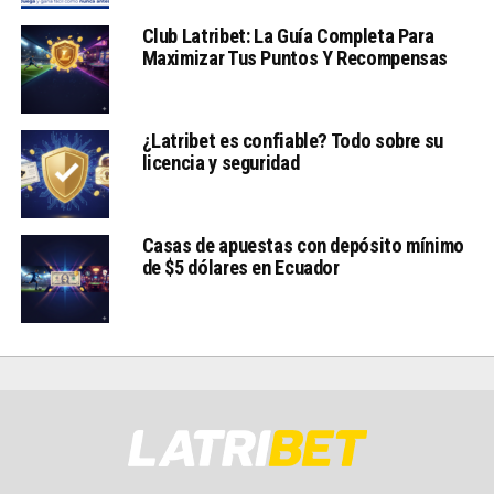
Club Latribet: La Guía Completa Para
Maximizar Tus Puntos Y Recompensas
¿Latribet es confiable? Todo sobre su
licencia y seguridad
Casas de apuestas con depósito mínimo
de $5 dólares en Ecuador