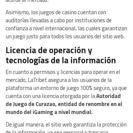
Asimismo, los juegos de casino cuentan con
auditorías llevadas a cabo por instituciones de
confianza a nivel internacional, las cuales garantizan
un juego justo para todos los usuarios del sitio web.
Licencia de operación y
tecnologías de la información
En cuanto a permisos y licencias para operar en el
mercado, LaTribet asegura a los usuarios de la
plataforma un entorno de juego 100% seguro, ya que
cuenta con una licencia otorgada por la
Autoridad
de Juego de Curazao, entidad de renombre en el
mundo del iGaming a nivel mundial.
De igual manera, el sitio web garantiza la protección
de la información, ya sea personal o bancaria,