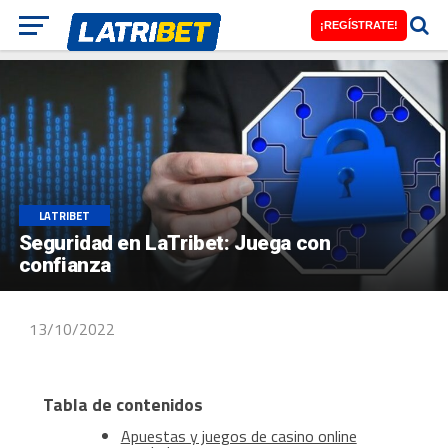
¡REGÍSTRATE!
LATRIBET
Seguridad en LaTribet: Juega con
confianza
13/10/2022
Tabla de contenidos
Apuestas y juegos de casino online