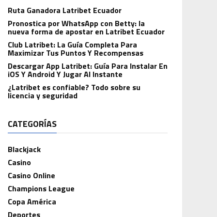
Ruta Ganadora Latribet Ecuador
Pronostica por WhatsApp con Betty: la
nueva forma de apostar en Latribet Ecuador
Club Latribet: La Guía Completa Para
Maximizar Tus Puntos Y Recompensas
Descargar App Latribet: Guía Para Instalar En
iOS Y Android Y Jugar Al Instante
¿Latribet es confiable? Todo sobre su
licencia y seguridad
CATEGORÍAS
Blackjack
Casino
Casino Online
Champions League
Copa América
Deportes