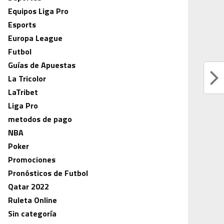
Equipos Liga Pro
Esports
Europa League
Futbol
Guías de Apuestas
La Tricolor
LaTribet
Liga Pro
metodos de pago
NBA
Poker
Promociones
Pronósticos de Futbol
Qatar 2022
Ruleta Online
Sin categoría