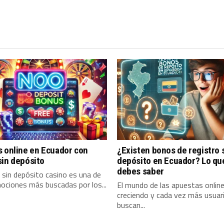
 online en Ecuador con
¿Existen bonos de registro 
sin depósito
depósito en Ecuador? Lo qu
debes saber
sin depósito casino es una de
ociones más buscadas por los...
El mundo de las apuestas online
creciendo y cada vez más usuar
buscan...