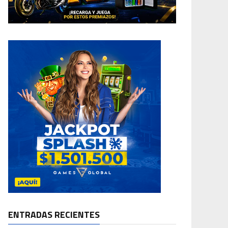
ENTRADAS RECIENTES