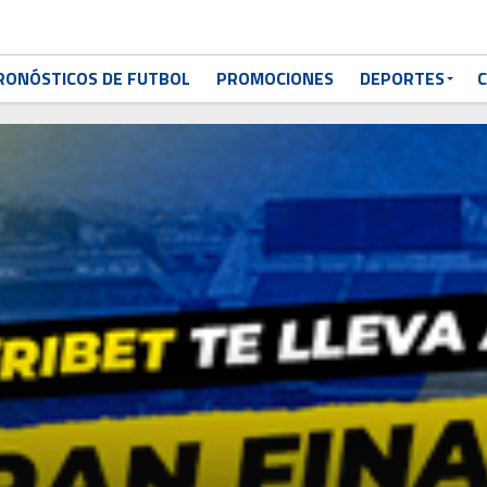
RONÓSTICOS DE FUTBOL
PROMOCIONES
DEPORTES
C